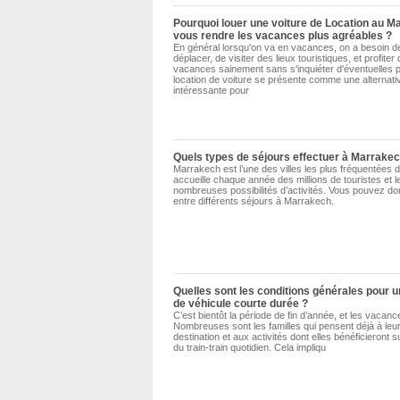
Pourquoi louer une voiture de Location au M
vous rendre les vacances plus agréables ?
En général lorsqu'on va en vacances, on a besoin d
déplacer, de visiter des lieux touristiques, et profiter
vacances sainement sans s'inquiéter d'éventuelles 
location de voiture se présente comme une alternati
intéressante pour
Quels types de séjours effectuer à Marrakec
Marrakech est l’une des villes les plus fréquentées d
accueille chaque année des millions de touristes et l
nombreuses possibilités d’activités. Vous pouvez do
entre différents séjours à Marrakech.
Quelles sont les conditions générales pour u
de véhicule courte durée ?
C’est bientôt la période de fin d’année, et les vacanc
Nombreuses sont les familles qui pensent déjà à leur
destination et aux activités dont elles bénéficieront su
du train-train quotidien. Cela impliqu