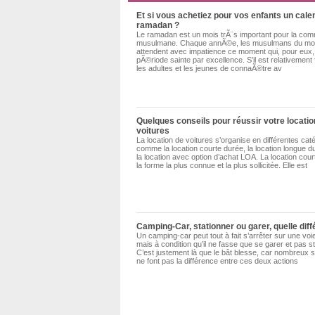
Et si vous achetiez pour vos enfants un cale
ramadan ?
Le ramadan est un mois trÃ¨s important pour la c
musulmane. Chaque annÃ©e, les musulmans du mon
attendent avec impatience ce moment qui, pour eux, 
pÃ©riode sainte par excellence. S’il est relativement 
les adultes et les jeunes de connaÃ®tre av
Quelques conseils pour réussir votre locatio
voitures
La location de voitures s’organise en différentes cat
comme la location courte durée, la location longue 
la location avec option d’achat LOA. La location cour
la forme la plus connue et la plus sollicitée. Elle est
Camping-Car, stationner ou garer, quelle dif
Un camping-car peut tout à fait s’arrêter sur une voi
mais à condition qu’il ne fasse que se garer et pas st
C’est justement là que le bât blesse, car nombreux 
ne font pas la différence entre ces deux actions