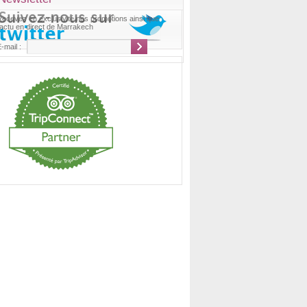
Recevez en exclusivité nos promotions ainsi que
'actu en direct de Marrakech
-mail :