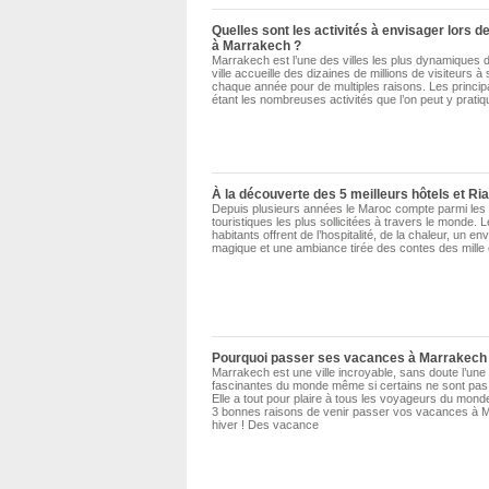
Quelles sont les activités à envisager lors d
à Marrakech ?
Marrakech est l’une des villes les plus dynamiques 
ville accueille des dizaines de millions de visiteurs à
chaque année pour de multiples raisons. Les princip
étant les nombreuses activités que l’on peut y pratiqu
À la découverte des 5 meilleurs hôtels et Ri
Depuis plusieurs années le Maroc compte parmi les 
touristiques les plus sollicitées à travers le monde. 
habitants offrent de l’hospitalité, de la chaleur, un e
magique et une ambiance tirée des contes des mille 
Pourquoi passer ses vacances à Marrakech 
Marrakech est une ville incroyable, sans doute l’une
fascinantes du monde même si certains ne sont pas 
Elle a tout pour plaire à tous les voyageurs du monde 
3 bonnes raisons de venir passer vos vacances à 
hiver ! Des vacance