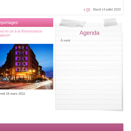
Mardi 14 juillet 2020
0
eportages
out en un à la Renaissance
Agenda
akech!
À venir
redi 16 mars 2011