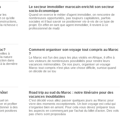
à
Le secteur immobilier marocain enrichit son secteur
socio-économique
r les
Quand on exerce le métier d'agent immobilier, on rencontre de
 ce qu’elle
nombreuses opportunités, pas toujours capitalistes, parfois
onstructions,
sociales et il faut savoir se positionner vis-à-vis de ce type de
la richesse c
projet. En effet en tant que agent immobilier, il revient à ce
professionnel de ma&i
roc?
Comment organiser son voyage tout compris au Maroc
illes à
?
 la nature
Le Maroc est l'un des pays les plus visités en Afrique, il offre à
action dans
ses visiteurs de nombreuses possibilités pour rendre leurs
à la dernière
vacances mémorables. De nos jours, organiser un voyage
Maroc tout compris n'est plus une chose difficile, surtout quand
on décide de se tou
hôtel
Road trip au sud du Maroc : notre itinéraire pour des
vacances inoubliables
uel on
C'est décidé vous allez passer quelques jours au Maroc pour
r et profiter
vivre des moments exceptionnels. Un bon voyage est celui qui
adonner à des
s'organise bien en amont. Pour cela vous devez préparer tous
ont positives
les aspects en commençant par l'achat du billet d'avion. Des vols
pas chers sont propos&ea