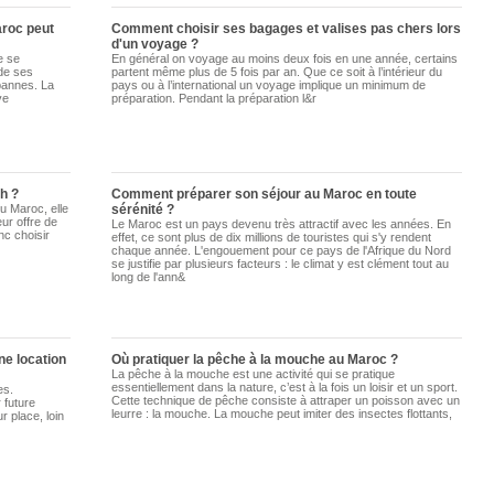
aroc peut
Comment choisir ses bagages et valises pas chers lors
d'un voyage ?
e se
En général on voyage au moins deux fois en une année, certains
 de ses
partent même plus de 5 fois par an. Que ce soit à l’intérieur du
pannes. La
pays ou à l’international un voyage implique un minimum de
ve
préparation. Pendant la préparation l&r
h ?
Comment préparer son séjour au Maroc en toute
u Maroc, elle
sérénité ?
eur offre de
Le Maroc est un pays devenu très attractif avec les années. En
nc choisir
effet, ce sont plus de dix millions de touristes qui s'y rendent
chaque année. L'engouement pour ce pays de l'Afrique du Nord
se justifie par plusieurs facteurs : le climat y est clément tout au
long de l'ann&
ne location
Où pratiquer la pêche à la mouche au Maroc ?
La pêche à la mouche est une activité qui se pratique
essentiellement dans la nature, c’est à la fois un loisir et un sport.
es.
Cette technique de pêche consiste à attraper un poisson avec un
 future
leurre : la mouche. La mouche peut imiter des insectes flottants,
r place, loin