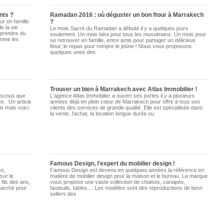
nts ?
Ramadan 2016 : où déguster un bon ftour à Marrakech
r en famille
?
e la vie
Le mois Sacré du Ramadan a débuté il y a quelques jours
 prendre du
seulement. Un mois béni pour tous les musulmans. Un mois pour
omme les
se retrouver en famille, entre amis pour partager un délicieux
ftour, le repas pour rompre le jeûne ! Nous vous proposons
quelques unes des
Trouver un bien à Marrakech avec Atlas Immobilier !
ouscous que
L'agence Atlas Immobilier a ouvert ses portes il y a plusieurs
es. Un article
années déjà en plein cœur de Marrakech pour offrir à tous ses
is mais voici
clients des services de grande qualité. Elle est spécialisée dans
la vente, l'achat, la location longue durée ou
Famous Design, l'expert du mobilier design !
es,
Famous Design est devenu en quelques années la référence en
sur le
matière de mobilier design pour la maison et le bureau. La marque
fils des ans,
vous propose une vaste collection de chaises, canapés,
marché pour
fauteuils, tables,... Les modèles sont des reproductions de best-
sellers des