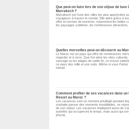
Que peut-on faire lors de son séjour de luxe 
Marrakech ?
Marrakech est l’une des villes les plus appréciées pa
voyageurs à travers le monde. Elle attire grâce à tout
offre en termes de tourisme, notamment les belles c
les paysages sublimes, les nombreuses attractions, 
Quelles merveilles peut-on découvrir au Ma
Le Maroc est un pays qui offre de nombreuses merve
regarder et à vivre. Que l’on aime les sites culturels,
sauvage ou les plages de sable fin, on trouve satisf
ce pays des mille et une nuits. Même si vous Partez 
minute
Comment profiter de ses vacances dans un 
Resort au Maroc ?
Les vacances sont un moment privilégié pendant leq
souhaite passer des moments inoubliables, se repose
de son séjour. Les vacances impliquent aussi de s’
activités qui occuperont le temps, mais aussi qui ser
physiq