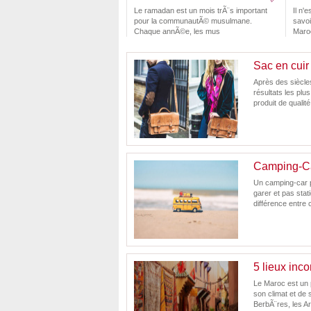
Le ramadan est un mois trÃ¨s important
Il n'
pour la communautÃ© musulmane.
savoi
Chaque annÃ©e, les mus
Maro
Sac en cuir
Après des siècles
résultats les plu
produit de qualit
Camping-Car
Un camping-car pe
garer et pas stat
différence entre
5 lieux inc
Le Maroc est un 
son climat et de
BerbÃ¨res, les A