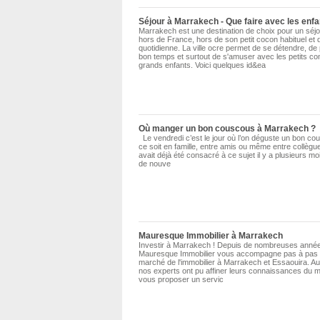
Séjour à Marrakech - Que faire avec les enfa
Marrakech est une destination de choix pour un séjou
hors de France, hors de son petit cocon habituel et d
quotidienne. La ville ocre permet de se détendre, de
bon temps et surtout de s'amuser avec les petits c
grands enfants. Voici quelques id&ea
Où manger un bon couscous à Marrakech ?
Le vendredi c’est le jour où l’on déguste un bon c
ce soit en famille, entre amis ou même entre collègu
avait déjà été consacré à ce sujet il y a plusieurs mo
de nouve
Mauresque Immobilier à Marrakech
Investir à Marrakech ! Depuis de nombreuses anné
Mauresque Immobilier vous accompagne pas à pas 
marché de l'immobilier à Marrakech et Essaouira. Au 
nos experts ont pu affiner leurs connaissances du 
vous proposer un servic