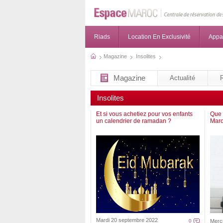
Riads
Location En Exclusivité
Appa
Magazine
Insolites
Magazine
Actualité
Insolites
Et si vous achetiez pour vos enfants
Que 
un calendrier de ramadan ?
Maro
Mardi 20 septembre 2022
0
Mercr