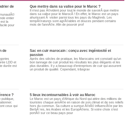
ndrier de
Que mettre dans sa valise pour le Maroc ?
Il n'est pas Ã©vident pour tout le monde de savoirÂ que mettre
dans sa valise pour le MarocÂ ! En effet, le Maroc est un pays
ommunautÃ©
ahurissant Ã visiter parmi tous les pays du Maghreb. Les
de entier
tempÃ©ratures sont agrÃ©ables et douces pendant certains
est la
mois de l’annÃ©e. Afin de pouvoir prof
facile pour
n de
Sac en cuir marocain : conçu avec ingéniosité et
passion
égories
Après des siècles de pratique, les Marocains ont constaté qu’un
durée LDD et
bon tannage de cuir produit les résultats les plus élégants et les
te durée est
plus durables. Il y a beaucoup d’entreprises de cuir qui assurent
un produit de qualité. Cependant, tr&egrav
férence ?
5 lieux incontournables à voir au Maroc
e publique,
Le Maroc est un pays d'Afrique du Nord qui attire des millions de
ationner.
touristes chaque annÃ©e en raison de son climat et de ses reliefs
sont ceux qui
hors du commun. Sa culture a surtout Ã©tÃ© influencÃ©e par les
BerbÃ¨res, les Arabes et les EuropÃ©ens. Si votre choix s'est
portÃ© sur ce beau pays pour