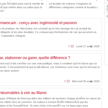
est pas Ã©vident pour tout le monde de
La location de voitures s’organise en
rÂ que mettre dans sa valise pour le
différentes catégories comme la location c
l
cÂ !
E
 marocain : conçu avec ingéniosité et passion
 de pratique, les Marocains ont constaté qu’un bon tannage de cuir produit les
s élégants et les plus durables. Il y a beaucoup d’entreprises de cuir qui assurent un
é. Cependant, tr&egrav
0
Lundi 17 ao�t 2020
, stationner ou garer, quelle différence ?
ut tout à fait s’arrêter sur une voie publique, mais à condition qu’il ne fasse que se
ionner. C’est justement là que le bât blesse, car nombreux sont ceux qui ne font pas la
 ces deux actions
0
Mercredi 05 ao�t 2020
ontournables à voir au Maroc
pays d'Afrique du Nord qui attire des millions de touristes chaque annÃ©e en raison de
 ses reliefs hors du commun. Sa culture a surtout Ã©tÃ© influencÃ©e par les
rabes et les EuropÃ©ens. Si votre choix s'est portÃ© sur ce beau pays pour