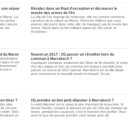
e son séjour
Résidez dans un Riad d'exception et découvrez le
musée des armes de Fès
du Maroc. La
La ville de Fès regorge de richesses, elle est connue comme le
 ses portes
carrefour de la culture au Maroc. Parmi les édifices que vous
ales raisons
pourrez découvrir dans cette ville, ne manquez pas le musée des
er, les
armes. Niché dans un fort militaire datant du 16e siècle, le
mus&eacu
ad du Maroc
Nouvel an 2017 : Où passer un réveillon hors du
destinations
commun à Marrakech ?
Le pays et ses
A quelques semaines seulement des fêtes de fin d’année, le choix
nvironnement
d’un lieu unique et hors du commun est toujours possible pour
et une n
passer un nouvel an 2017 spécial. Marrakech est la ville idéale
pour commencer la nouvelle année en beauté. Où pa
en hiver ?
Où prendre un bon petit déjeuner à Marrakech ?
 des plus
Le petit déjeuner est le repas le plus important de la journée. Si
de cet avis.
durant l’année, certains le laissent un peu de côté par manque de
entier. Voici
temps, pendant les vacances c’est le moment d’en profiter. Vous
Marrakech en
avez le luxe de pouvoir prendre votre temps pour d&