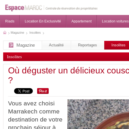
Riads
Location En Exclusivité
Appartement
Location voitures
Magazine
Insolites
Magazine
Actualité
Reportages
Insolites
Insolites
Où déguster un délicieux cous
?
Vous avez choisi
Marrakech comme
destination de votre
prochain séjour à