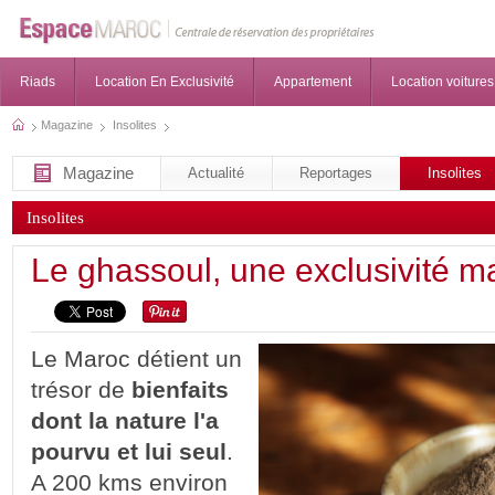
Riads
Location En Exclusivité
Appartement
Location voitures
Magazine
Insolites
Magazine
Actualité
Reportages
Insolites
Insolites
Le ghassoul, une exclusivité m
Le Maroc détient un
trésor de
bienfaits
dont la nature l'a
pourvu et lui seul
.
A 200 kms environ