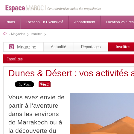
Riads
Location En Exclusivité
Appartement
Location voitures
Magazine
Insolites
Magazine
Actualité
Reportages
Insolites
Insolites
Dunes & Désert : vos activités
Vous avez envie de
partir à l’aventure
dans les environs
de Marrakech ou à
la découverte du