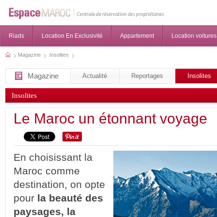
Riads
Location En Exclusivité
Appartement
Location voitures
Magazine
Insolites
Magazine
Actualité
Reportages
Insolites
Insolites
Le Maroc un étonnant voyage
En choisissant la
Maroc comme
destination, on opte
pour
la beauté des
paysages, la