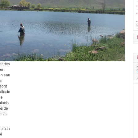
er des
on
l
 en eau
E
es
 sont
affecte
ue
ntacts
es de
uites
e à la
té