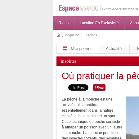
Riads
Location En Exclusivité
Appa
Magazine
Insolites
Magazine
Actualité
Insolites
Où pratiquer la p
La pêche à la mouche est une
activité qui se pratique
essentiellement dans la nature,
c’est à la fois un loisir et un sport.
Cette technique de pêche consiste
à attraper un poisson avec un leurre
: la mouche. La mouche peut imiter
des insectes flottants, des nymphes