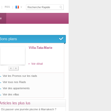
RSS
Où
pratiquer
ne
la
pêche
à
la
Bons plans
mouche
au
Villa-Tata-Marie
Maroc
?
Voir détail
Voir les Promos sur les riads
Voir tous nos Riads
Voir des appartements
Voir des villas
Articles les plus lus
Où passer une journée piscine à Marrakech ?