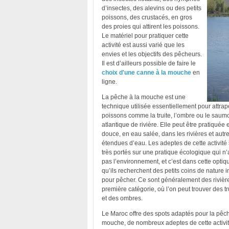
d’insectes, des alevins ou des petits
poissons, des crustacés, en gros
des proies qui attirent les poissons.
Le matériel pour pratiquer cette
activité est aussi varié que les
envies et les objectifs des pêcheurs.
Il est d’ailleurs possible de faire le
choix d'une canne à la mouche
en
ligne.
La pêche à la mouche est une
technique utilisée essentiellement pour attrap
poissons comme la truite, l’ombre ou le saum
atlantique de rivière. Elle peut être pratiquée
douce, en eau salée, dans les rivières et autr
étendues d’eau. Les adeptes de cette activité
très portés sur une pratique écologique qui n’
pas l’environnement, et c’est dans cette optiq
qu’ils recherchent des petits coins de nature i
pour pêcher. Ce sont généralement des rivièr
première catégorie, où l’on peut trouver des tr
et des ombres.
Le Maroc offre des spots adaptés pour la pêch
mouche, de nombreux adeptes de cette activi