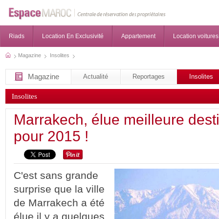
Riads
Location En Exclusivité
Appartement
Location voitures
Magazine
Insolites
Magazine
Actualité
Reportages
Insolites
Insolites
Marrakech, élue meilleure desti
pour 2015 !
C'est sans grande
surprise que la ville
de Marrakech a été
élue il y a quelques