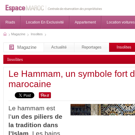
Riads
Location En Exclusivité
Appartement
Location voitures
Magazine
Insolites
Magazine
Actualité
Reportages
Insolites
Insolites
Le Hammam, un symbole fort de
marocaine
Le hammam est
l’
un des piliers de
la tradition dans
l’Islam
. Les bains