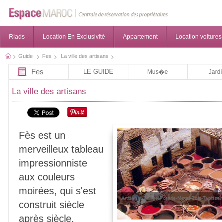
Riads
Location En Exclusivité
Appartement
Location voitures
Guide
Fes
La ville des artisans
Fes
LE GUIDE
Mus�e
Jard
La ville des artisans
Fès est un
merveilleux tableau
impressionniste
aux couleurs
moirées, qui s'est
Artisanat-Zellige-Poterie-Metal-Bois-Tapiss
construit siècle
après siècle.