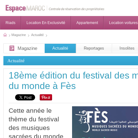
Riads
Location En Exclusivité
Appartement
Location voitures
Magazine
Actualité
Magazine
Actualité
Reportages
Insolites
Actualité
18ème édition du festival des 
du monde à Fès
Cette année le
thème du festival
des musiques
sacrées du monde