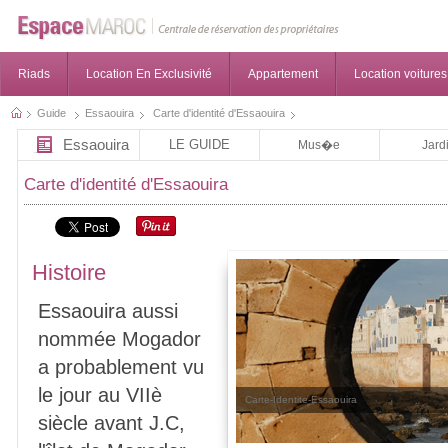
Riads
Location En Exclusivité
Appartement
Location voitures
Guide
Essaouira
Carte d'identité d'Essaouira
Essaouira
LE GUIDE
Mus�e
Jard
Carte d'identité d'Essaouira
Histoire
Essaouira aussi
nommée Mogador
a probablement vu
le jour au VIIè
Carte-Identite-Essaouira
siècle avant J.C,