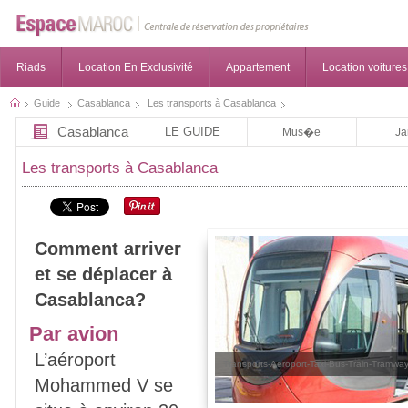
Riads
Location En Exclusivité
Appartement
Location voitures
Guide
Casablanca
Les transports à Casablanca
Casablanca
LE GUIDE
Mus�e
Ja
Les transports à Casablanca
Comment arriver
et se déplacer à
Casablanca?
Par avion
L’aéroport
Transports-Aeroport-Taxi-Bus-Train-Tramwa
Mohammed V se