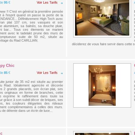
 de
95
€
Voir Les Tarifs
w !! C'est en général la première pensée
nt à l'esprit quand on passe la porte de la
ENDANCE... Définitivement High Tech avec
ran plat 107 cm, ses vasques et son
ge aluminium, sa balnéo, sa douche pluie,
ni bar... Tous ces élements se marient
ement avec le tadelakt prune des murs de
somptueuse suite de 50 m2, située au
 étage du Riad CARLLIAN.
déciderez de vous faire servir dans cette s
ppy Chic
 de
85
€
Voir Les Tarifs
uite junior de 35 m2 est située au premier
du Riad. Idéalement agencée et décorée
s 2 grands placards, son écran plat, ses
res originaux en forme de branches, cette
e exprime le raffinement dans toute sa
ur grâce à son subtil décor de briques, ses
es, les couleurs élégantes des rideaux
ement complémentaires à celles des murs.
 de détente dans un écrin de luxe...
lc