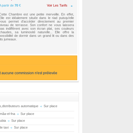
A partir de
70
€
Voir Les Tarifs
Cette Chambre est une petite merveille. En effet,
Elle est idéalement située dans le riad puisqu'elle
vous permet d'accéder directement au premier
niveau de terrasse. Son confort ne vous laissera
pas indifférent avec son écran plat, ses couleurs
chaudes, sa luminosité naturelle... Elle offre la
possibilité de dormir dans un grand lit ou dans des
lits jumeaux.
et aucune commission n'est prélevée
,distributeurs automatique
Sur place
amâa-el-fna
Sur place
oubia
Sur place
de taxi
Sur place