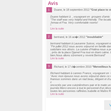
Avis
1
Duane, le 18 septembre 2012
"Grat place to s
Duane habitant à , voyageant en groupes d'amis
"The staff was very helpful and friendly. The locat
Jemaa el Fna. Very comfortable rooms!
"
Lire la suite
2
bertrand, le 16 ao�t 2012
"inoubliable"
bertrand habitant à Lausanne Suisse, voyageant e
"Fin juillet 2012 nous avons séjourné en famille dan
satisfaire nos désirs. La cuisine d'Halima nous a p
; près de la place Djamel Fna tout en étant calme
bien.Nous allons sûrement y revenir.Bertrand"
Lire la suite
3
Richard, le 17 d�cembre 2010
"Merveilleux h
Richard habitant à cannes France, voyageant en 
"Avec mon épouse nous avons séjourné dans ce merv
fnanous sommes dans un riad beau, élégant et d'un
c
oncoctés par une cuisinièrehors pair et le matin un
journée.Merci encore à tout le personnel d'un dév
toutes les personnes raffinées.Isabelle et Maître
Lire la suite