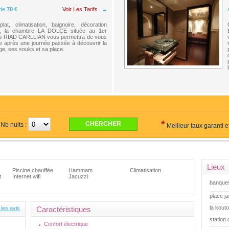
 de
70
€
Voir Les Tarifs
lat, climatisation, baignoire, décoration
e, la chambre LA DOLCE située au 1er
u RIAD CARLLIAN vous permettra de vous
e après une journée passée à découvrir la
uge, ses souks et sa place.
*
Nb nuits :
Meilleur taux garanti 
Lieux
Piscine chauffée
Hammam
Climatisation
t
Internet wifi
Jacuzzi
banques
place j
la kout
 les avis
Caractéristiques
station 
Confort électrique