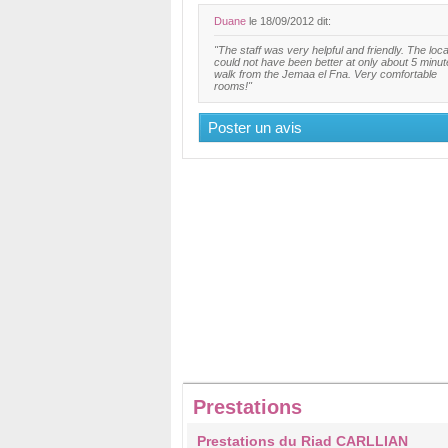
Duane
le 18/09/2012 dit:
"The staff was very helpful and friendly. The loca
could not have been better at only about 5 minu
walk from the Jemaa el Fna. Very comfortable
rooms!"
Poster un avis
Prestations
Prestations du Riad CARLLIAN