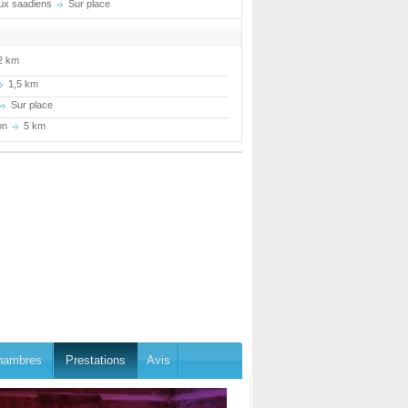
ux saadiens
Sur place
2 km
1,5 km
Sur place
ion
5 km
hambres
Prestations
Avis