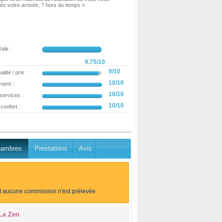
dès votre arrivée, ? hors du temps ».
ale :
9.75/10
9/10
lité / prix :
10/10
ment :
10/10
 services :
10/10
confort :
Poster un avis
ambres
Prestations
Avis
et aucune commission n'est prélevée
La Zen