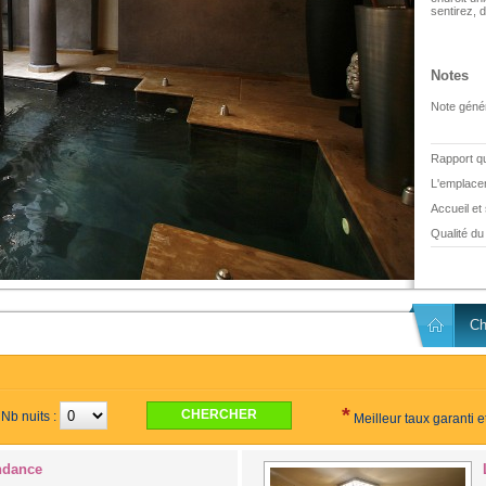
sentirez, 
Notes
Note génér
Rapport qua
L'emplace
Accueil et
Qualité du 
Ch
*
Nb nuits :
Meilleur taux garanti 
ndance