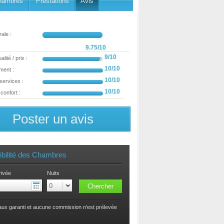
hambres
Prestations
Avis
ale :
9.75/10
9/10
lité / prix :
10/10
ment :
10/10
 services :
10/10
confort :
Poster un avis
ibilité des Chambres
rivée
Nuits
taux garanti et aucune commission n'est prélevée