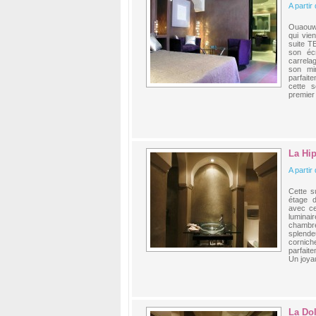
A partir
Ouaouww
qui vie
suite T
son éc
carrela
son mi
parfait
cette 
premier
La Hi
A partir
Cette s
étage 
avec ce
luminai
chambr
splende
cornich
parfait
Un joyau
La Do