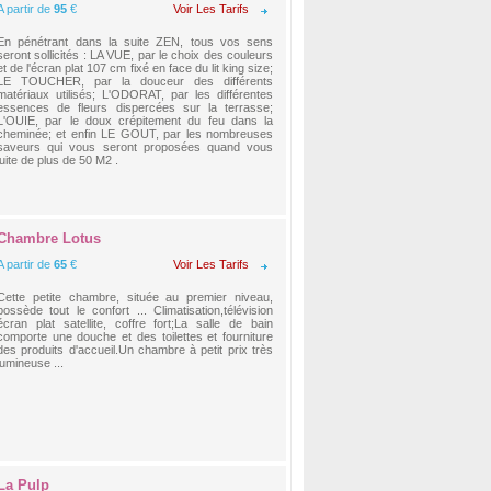
A partir de
95
€
Voir Les Tarifs
En pénétrant dans la suite ZEN, tous vos sens
seront sollicités : LA VUE, par le choix des couleurs
et de l'écran plat 107 cm fixé en face du lit king size;
LE TOUCHER, par la douceur des différents
matériaux utilisés; L'ODORAT, par les différentes
essences de fleurs dispercées sur la terrasse;
L'OUIE, par le doux crépitement du feu dans la
cheminée; et enfin LE GOUT, par les nombreuses
saveurs qui vous seront proposées quand vous
uite de plus de 50 M2 .
Chambre Lotus
A partir de
65
€
Voir Les Tarifs
Cette petite chambre, située au premier niveau,
possède tout le confort ... Climatisation,télévision
écran plat satellite, coffre fort;La salle de bain
comporte une douche et des toilettes et fourniture
des produits d'accueil.Un chambre à petit prix très
lumineuse ...
La Pulp