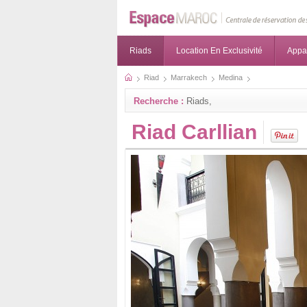
Riads
Location En Exclusivité
Appa
Riad
Marrakech
Medina
Recherche :
Riads,
Riad Carllian