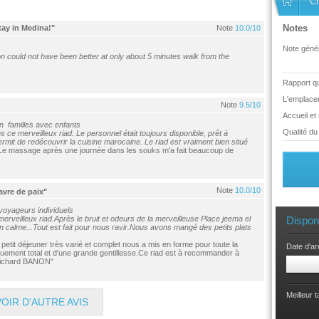
C
Notes
tay in Medina!"
Note
10.0/10
Note génér
ion could not have been better at only about 5 minutes walk from the
Rapport qua
L'emplace
Note
9.5/10
Accueil et
n familles avec enfants
Qualité du 
s ce merveilleux riad. Le personnel était toujours disponible, prêt à
ermit de redécouvrir la cuisine marocaine. Le riad est vraiment bien situé
. Le massage après une journée dans les souks m'a fait beaucoup de
Note
10.0/10
avre de paix"
voyageurs individuels
eilleux riad.Après le bruit et odeurs de la merveilleuse Place jeema el
Dispon
 calme...Tout est fait pour nous ravir.Nous avons mangé des petits plats
 petit déjeuner très varié et complet nous a mis en forme pour toute la
Date d'ar
ouement total et d'une grande gentillesse.Ce riad est à recommander à
 Richard BANON"
Meilleur 
VOIR D'AUTRE AVIS