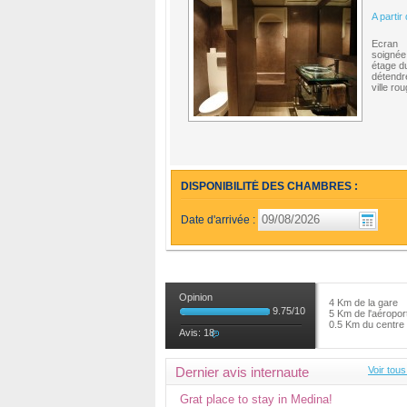
A partir
Ecran p
soigné
étage d
détendr
ville ro
DISPONIBILITÉ DES CHAMBRES :
Date d'arrivée :
Opinion
4 Km de la gare
9.75
/
10
5 Km de l'aéropor
0.5 Km du centre
Avis:
18
Dernier avis internaute
Voir tous
Grat place to stay in Medina!