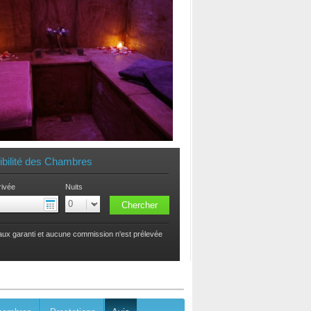
ibilité des Chambres
rivée
Nuits
taux garanti et aucune commission n'est prélevée