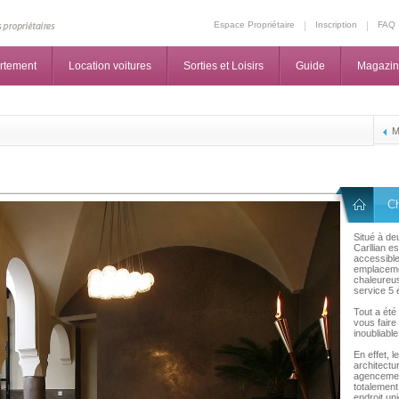
Espace Propriétaire
Inscription
FAQ
rtement
Location voitures
Sorties et Loisirs
Guide
Magazi
M
C
Situé à de
Carllian e
accessible 
emplacemen
chaleureus
service 5 é
Tout a été
vous faire
inoubliable
En effet, l
architectu
agencemen
totalement
endroit un