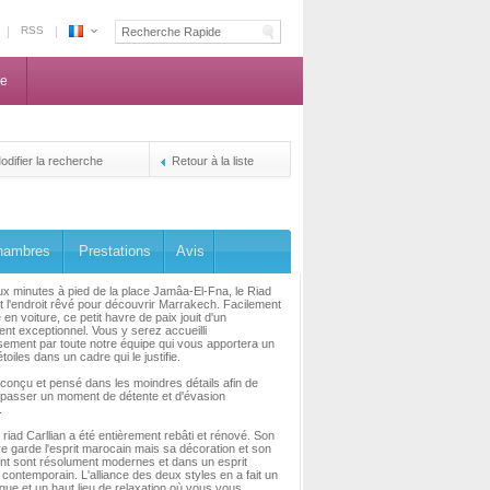
RSS
Espace
Maroc
ne
-
La
centrale
de
odifier la recherche
Retour à la liste
reservation
des
propriétaires
hambres
Prestations
Avis
ux minutes à pied de la place Jamâa-El-Fna, le Riad
st l'endroit rêvé pour découvrir Marrakech. Facilement
en voiture, ce petit havre de paix jouit d'un
t exceptionnel. Vous y serez accueilli
ement par toute notre équipe qui vous apportera un
toiles dans un cadre qui le justifie.
 conçu et pensé dans les moindres détails afin de
 passer un moment de détente et d'évasion
.
e riad Carllian a été entièrement rebâti et rénové. Son
re garde l'esprit marocain mais sa décoration et son
t sont résolument modernes et dans un esprit
 contemporain. L'alliance des deux styles en a fait un
ique et un haut lieu de relaxation où vous vous