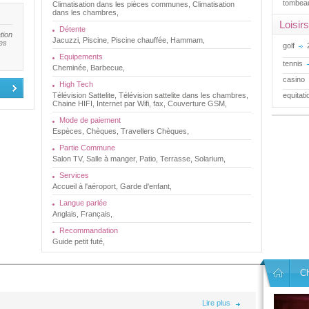
tombea
Climatisation dans les pièces communes, Climatisation
dans les chambres,
Loisirs
Détente
tion
Jacuzzi, Piscine, Piscine chauffée, Hammam,
tes
golf
Equipements
tennis
Cheminée, Barbecue,
casino
High Tech
Télévision Sattelite, Télévision sattelite dans les chambres,
equitat
Chaine HIFI, Internet par Wifi, fax, Couverture GSM,
Mode de paiement
Espèces, Chèques, Travellers Chèques,
Partie Commune
Salon TV, Salle à manger, Patio, Terrasse, Solarium,
Services
Accueil à l'aéroport, Garde d'enfant,
Langue parlée
Anglais, Français,
Recommandation
Guide petit futé,
C
Lire plus