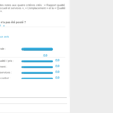
es notes aux quatre critères cités : « Rapport qualité
Accueil et services », « L’emplacement » et la « Qualité
 ».
s n’a pas été posté ?
e
aux avis
ale :
/10
/10
lité / prix :
/10
ment :
/10
 services :
/10
confort :
Poster un avis