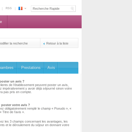
RSS
Espace
Maroc
ne
-
La
centrale
de
odifier la recherche
Retour à la liste
reservation
des
propriétaires
hambres
Prestations
Avis
poster un avis ?
clients de l’établissement peuvent poster un avis,
 impérativement y avoir déjà séjourné sinon votre
ra pas pris en compte.
oster votre avis ?
ez obligatoirement remplir le champ « Pseudo », «
« Titre de l’avis ».
sez les 3 champs concernant les avantages, les
nts et le déroulement du séjour en donnant votre