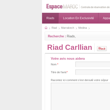
Riads
Location En Exclusivité
Appa
Riad
Marrakech
Medina
Recherche :
Riads,
Riad Carllian
Votre avis nous aidera
Nom
*
Titre de l'avis
*
Racontez ici comment s'est deroulé votre séjour