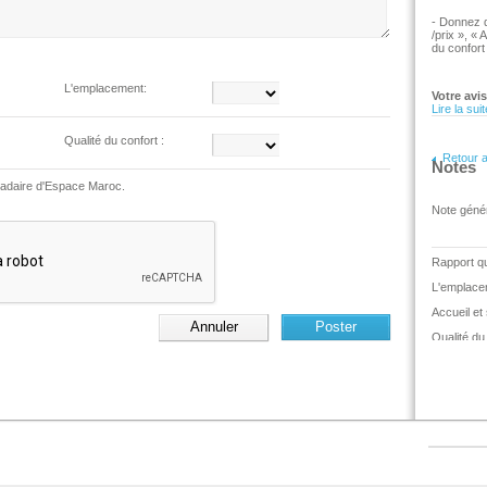
- Donnez d
/prix », « 
du confort
L'emplacement:
Votre avi
Lire la suit
Qualité du confort :
Retour 
Notes
madaire d'Espace Maroc.
Note génér
Rapport qua
L'emplace
Accueil et
Qualité du 