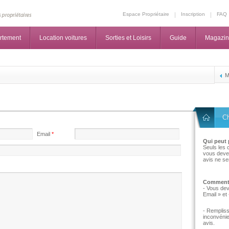
Espace Propriétaire
Inscription
FAQ
rtement
Location voitures
Sorties et Loisirs
Guide
Magazi
M
C
Email
*
Qui peut 
Seuls les 
vous devez
avis ne se
Comment p
- Vous dev
Email » et 
- Remplis
inconvénie
avis.