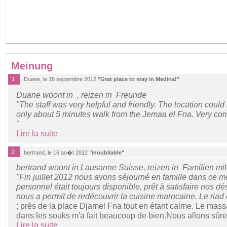
Meinung
1
Duane, le 18 septembre 2012
"Grat place to stay in Medina!"
Duane woont in , reizen in Freunde
"The staff was very helpful and friendly. The location could
only about 5 minutes walk from the Jemaa el Fna. Very com
"
Lire la suite
2
bertrand, le 16 ao�t 2012
"inoubliable"
bertrand woont in Lausanne Suisse, reizen in Familien mi
"Fin juillet 2012 nous avons séjourné en famille dans ce me
personnel était toujours disponible, prêt à satisfaire nos dé
nous a permit de redécouvrir la cuisine marocaine. Le riad 
; près de la place Djamel Fna tout en étant calme. Le mas
dans les souks m'a fait beaucoup de bien.Nous allons sûre
Lire la suite