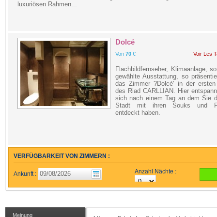
luxuriösen Rahmen...
Dolcé
Von
70
€
Voir Les T
Flachbildfernseher, Klimaanlage, sor
gewählte Ausstattung, so präsentie
das Zimmer ?Dolcé' in der ersten
des Riad CARLLIAN. Hier entspann
sich nach einem Tag an dem Sie di
Stadt mit ihren Souks und P
entdeckt haben.
VERFÜGBARKEIT VON ZIMMERN :
Anzahl Nächte :
Ankunft :
Meinung