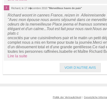
3
Richard, le 17 d�cembre 2010
"Merveilleux havre de paix"
Richard woont in cannes France, reizen in Alleinreisende
"Avec mon épouse nous avons séjourné dans ce merveilleux
odeurs de la merveilleuse Place jeema el fnanous sommes
élégant et d'un calme...Tout est fait pour nous ravir.Nous 
plats c
oncoctés par une cuisinièrehors pair et le matin un petit déj
complet nous a mis en forme pour toute la journée.Merci en
d'un dévouement total et d'une grande gentillesse.Ce riad
toutes les personnes raffinées.Isabelle et Maître Richard
Lire la suite
VOIR D'AUTRE AVIS
Politik der Vertraulichkeit
|
Gesetzliche Informa