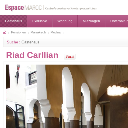
Gästehaus
Exklusive
Wohnung
Mietwagen
Unterhaltun
Pensionen
Marrakech
Medina
Suche :
Gästehaus,
Riad Carllian