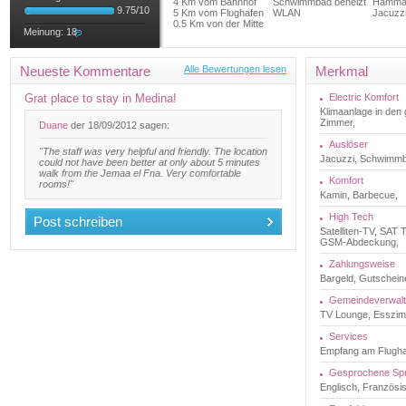
4 Km vom Bahnhof
Schwimmbad beheizt
Hamm
9.75
/
10
5 Km vom Flughafen
WLAN
Jacuzz
0.5 Km von der Mitte
Meinung:
18
Neueste Kommentare
Alle Bewertungen lesen
Merkmal
Grat place to stay in Medina!
Electric Komfort
Klimaanlage in de
Zimmer,
Duane
der 18/09/2012 sagen:
Auslöser
"The staff was very helpful and friendly. The location
Jacuzzi, Schwimm
could not have been better at only about 5 minutes
walk from the Jemaa el Fna. Very comfortable
Komfort
rooms!"
Kamin, Barbecue,
High Tech
Post schreiben
Satelliten-TV, SAT T
GSM-Abdeckung,
Zahlungsweise
Bargeld, Gutschein
Gemeindeverwal
TV Lounge, Esszimm
Services
Empfang am Flugha
Gesprochene Sp
Englisch, Französi