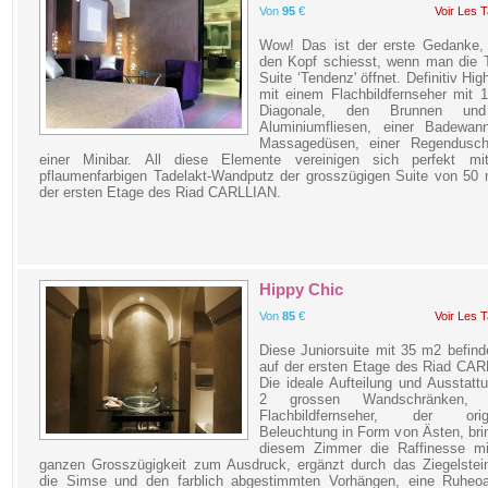
Von
95
€
Voir Les T
Wow! Das ist der erste Gedanke, 
den Kopf schiesst, wenn man die T
Suite ‘Tendenz' öffnet. Definitiv Hig
mit einem Flachbildfernseher mit 
Diagonale, den Brunnen un
Aluminiumfliesen, einer Badewan
Massagedüsen, einer Regendusc
einer Minibar. All diese Elemente vereinigen sich perfekt m
pflaumenfarbigen Tadelakt-Wandputz der grosszügigen Suite von 50 
der ersten Etage des Riad CARLLIAN.
Hippy Chic
Von
85
€
Voir Les T
Diese Juniorsuite mit 35 m2 befind
auf der ersten Etage des Riad CAR
Die ideale Aufteilung und Ausstatt
2 grossen Wandschränken, 
Flachbildfernseher, der origi
Beleuchtung in Form von Ästen, bri
diesem Zimmer die Raffinesse mit
ganzen Grosszügigkeit zum Ausdruck, ergänzt durch das Ziegelstein
die Simse und den farblich abgestimmten Vorhängen, eine Ruheo