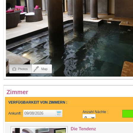
Photos
Map
Zimmer
VERFÜGBARKEIT VON ZIMMERN :
Anzahl Nächte :
Ankunft :
Die Tendenz