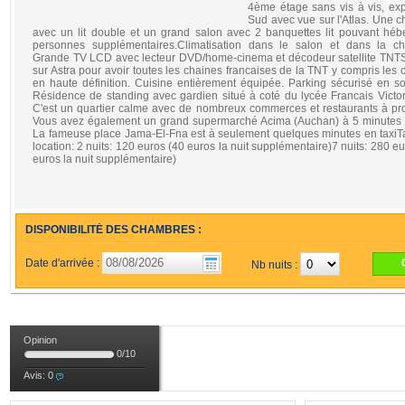
4ème étage sans vis à vis, exp
Sud avec vue sur l'Atlas. Une 
avec un lit double et un grand salon avec 2 banquettes lit pouvant héb
personnes supplémentaires.Climatisation dans le salon et dans la c
Grande TV LCD avec lecteur DVD/home-cinema et décodeur satellite TN
sur Astra pour avoir toutes les chaines francaises de la TNT y compris les 
en haute définition. Cuisine entièrement équipée. Parking sécurisé en so
Résidence de standing avec gardien situé à coté du lycée Francais Victo
C'est un quartier calme avec de nombreux commerces et restaurants à pro
Vous avez également un grand supermarché Acima (Auchan) à 5 minutes 
La fameuse place Jama-El-Fna est à seulement quelques minutes en taxiTa
location: 2 nuits: 120 euros (40 euros la nuit supplémentaire)7 nuits: 280 e
euros la nuit supplémentaire)
DISPONIBILITÉ DES CHAMBRES :
Date d'arrivée :
Nb nuits :
Opinion
0
/
10
Avis:
0