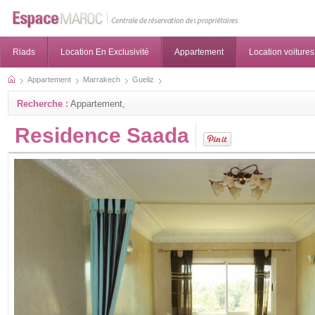
Riads
Location En Exclusivité
Appartement
Location voitures
Appartement
Marrakech
Gueliz
Recherche :
Appartement,
Residence Saada