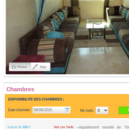
Photos
Map
Chambres
DISPONIBILITÉ DES CHAMBRES :
Date d'arrivée :
Nb nuits :
A partir de
100
€
Voir Les Tarifs
Appartement meublé de 7