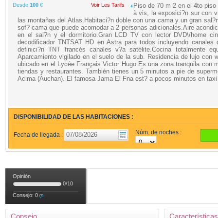
Desde
100
€
Voir Les Tarifs
Piso de 70 m 2 en el 4to piso 
à vis, la exposici?n sur con v
las montañas del Atlas.Habitaci?n doble con una cama y un gran sal?
sof? cama que puede acomodar a 2 personas adicionales.Aire acondi
en el sal?n y el dormitorio.Gran LCD TV con lector DVD\/home ci
decodificador TNTSAT HD en Astra para todos incluyendo canales d
definici?n TNT francés canales v?a satélite.Cocina totalmente equ
Aparcamiento vigilado en el suelo de la sub. Residencia de lujo con 
ubicado en el Lycée Français Victor Hugo.Es una zona tranquila con
tiendas y restaurantes. También tienes un 5 minutos a pie de super
Acima (Auchan). El famosa Jama El Fna est? a pocos minutos en taxi
DISPONIBILIDAD DE LAS HABITACIONES :
Núm. de noches :
Fecha de llegada :
Opinión
0
/
10
Consejo:
0
Consejo
Características