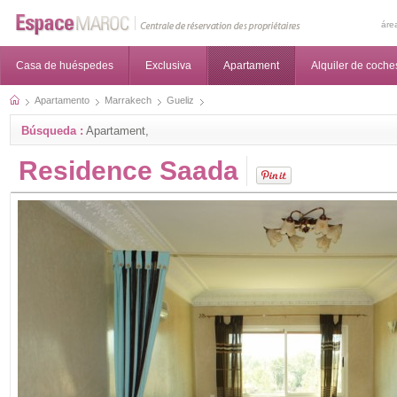
áre
Casa de huéspedes
Exclusiva
Apartament
Alquiler de coche
Apartamento
Marrakech
Gueliz
Búsqueda :
Apartament,
Residence Saada