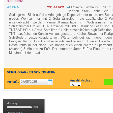
Residenz
Von
100
€
Voir Les Tarifs
M?blierte Wohnung 70 m
vierten Stock ohne Vis 
Südlage mit Blick auf das Atlasgebirge.Doppelzimmer mit einem Bett 
gro?es Wohnzimmer mit 2 Sofa Einzelbett, die zusätzliche 2 Pe
untergebracht werden k?nnen.Klimaanlage im Wohnzimmer 
Schlafzimmer.Gro?er LCD-Fernseher mit DVD\/Heimkino Leser und D
TNTSAT HD auf Astra Satelliten für alle einschlie?lich high-Definition
TNT franz?sischen Kanäle.Voll ausgestattete Küche. Bewachter Parkp
Sub-Boden. Luxus-Residenz mit Wärter befindet sich neben dem
Français Victor Hugo.Es ist einer ruhigen Gegend mit vielen Geschäf
Restaurants in der Nähe. Sie haben auch einen gro?en Supermarkt
(Auchan) 5 Minuten zu Fu?. Der berühmte Jama-El-Fna-Platz ist nur
Minuten mit dem taxi
VERFÜGBARKEIT VON ZIMMERN :
Anzahl Nächte :
Ankunft :
Meinung
0
/
10