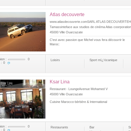
Atlas decouverte
www.atlasdecouverte.comSARL ATLAS DECOUVERTEH
Tamassinteface aux studios de cinéma Atlas coorporatio
45000 Ville Ouarzazate
C'est avec passion que Michel vous fera découvrir le
Maroc:
ion :
0
Loisirs
Sport mï¿½canique
 :
0
Ksar Lina
Restaurant - LoungeAvenue Mohamed V
45000 Ville Ouarzazate
Cuisine Marocco-bèrbère & International
ion :
0
Restaurants
Bar
S
 :
0