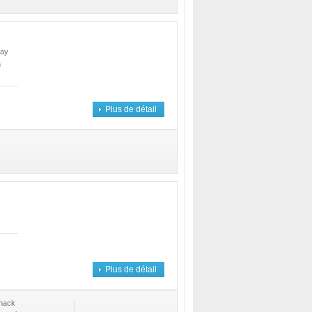
ay
n
Plus de détail
Plus de détail
nack