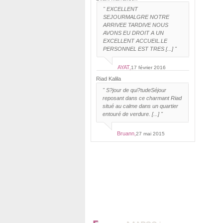
"
EXCELLENT
SEJOUR
MALGRE NOTRE
ARRIVEE TARDIVE NOUS
AVONS EU DROIT A UN
EXCELLENT ACCUEIL.LE
PERSONNEL EST TRES [...] "
AYAT,
17 février 2016
Riad Kalila
"
S?jour de qui?tude
Séjour
reposant dans ce charmant Riad
situé au calme dans un quartier
entouré de verdure. [...] "
Bruann,
27 mai 2015