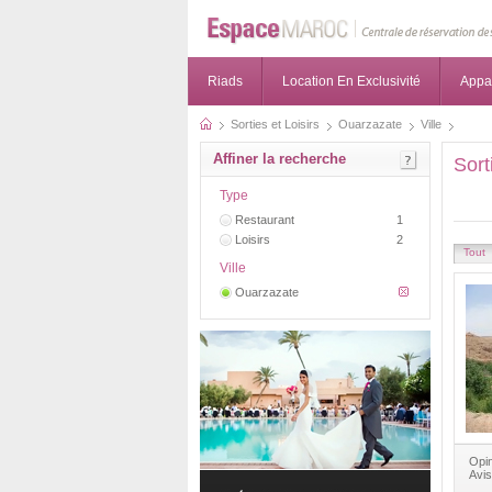
Riads
Location En Exclusivité
Appa
Sorties et Loisirs
Ouarzazate
Ville
Affiner la recherche
Sort
Type
Restaurant
1
Loisirs
2
Tout
Ville
Ouarzazate
Opin
Avis