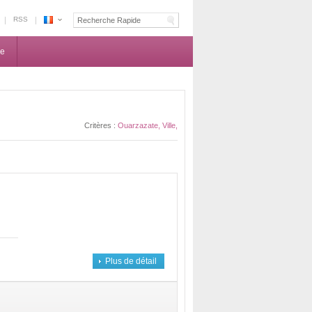
RSS
Sortie
et
ne
Loisirs
,
Ouarzazate,
Ville
Critères :
Ouarzazate, Ville,
Plus de détail