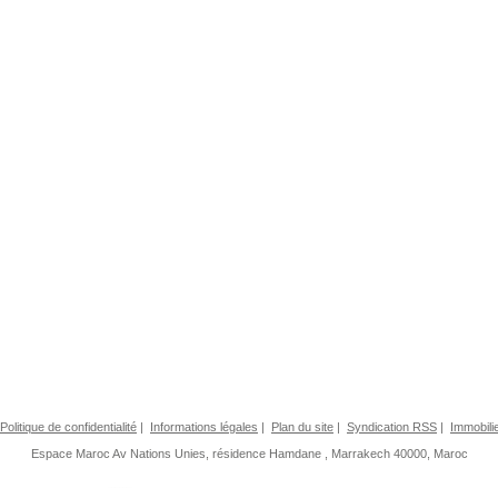
Politique de confidentialité
|
Informations légales
|
Plan du site
|
Syndication RSS
|
Immobili
Espace Maroc
Av Nations Unies, résidence Hamdane
,
Marrakech 40000, Maroc