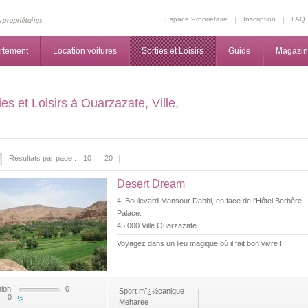
Espace Propriétaire
Inscription
FAQ
rtement
Location voitures
Sorties et Loisirs
Guide
Magazi
ies et Loisirs à Ouarzazate, Ville,
Résultats par page :
10
20
Desert Dream
4, Boulevard Mansour Dahbi, en face de l'Hôtel Berbère
Palace.
45 000 Ville Ouarzazate
Voyagez dans un lieu magique où il fait bon vivre !
ion :
0
Sport mï¿½canique
 :
0
Meharee