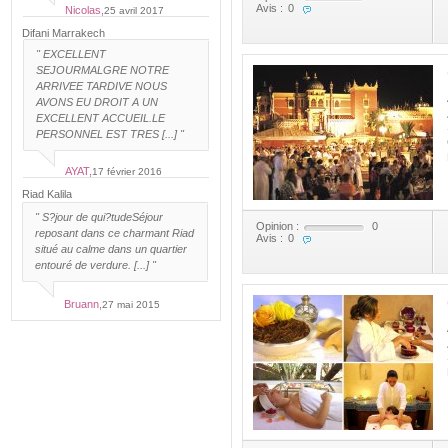
Avis :
0
Nicolas,
25 avril 2017
Difani Marrakech
"
EXCELLENT
SEJOUR
MALGRE NOTRE
ARRIVEE TARDIVE NOUS
AVONS EU DROIT A UN
EXCELLENT ACCUEIL.LE
PERSONNEL EST TRES [...] "
AYAT,
17 février 2016
Riad Kalila
"
S?jour de qui?tude
Séjour
Opinion :
0
reposant dans ce charmant Riad
Avis :
0
situé au calme dans un quartier
entouré de verdure. [...] "
Bruann,
27 mai 2015