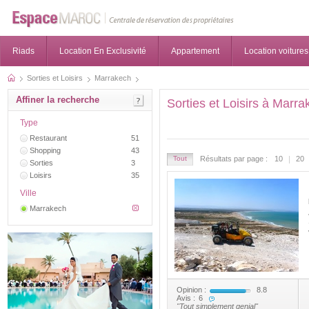
Riads
Location En Exclusivité
Appartement
Location voitures
Sorties et Loisirs
Marrakech
Affiner la recherche
Sorties et Loisirs à Marra
Type
Restaurant
51
Shopping
43
Tout
Résultats par page :
10
20
Sorties
3
Loisirs
35
Ville
Marrakech
Opinion :
8.8
Avis :
6
"Tout simplement genial"