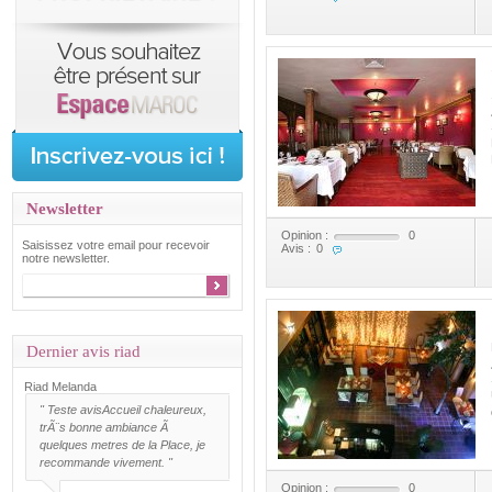
Newsletter
Opinion :
0
Saisissez votre email pour recevoir
Avis :
0
notre newsletter.
Dernier avis riad
Riad Melanda
"
Teste avis
Accueil chaleureux,
trÃ¨s bonne ambiance Ã
quelques metres de la Place, je
recommande vivement. "
Opinion :
0