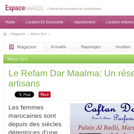
Riads
Location En Exclusivité
Appartement
Location voitures
Magazine
Maroc Eco
Magazine
Actualité
Reportages
Insolites
Maroc Eco
Le Refam Dar Maalma: Un rés
artisans
Les femmes
marocaines sont
depuis des siècles
détentrices d’une