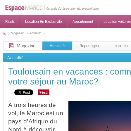
Riads
Location En Exclusivité
Appartement
Location voitures
Magazine
Actualité
Magazine
Actualité
Reportages
Insolites
Actualité
Toulousain en vacances : com
votre séjour au Maroc?
À trois heures de
vol, le Maroc est un
pays d’Afrique du
Nord à découvrir