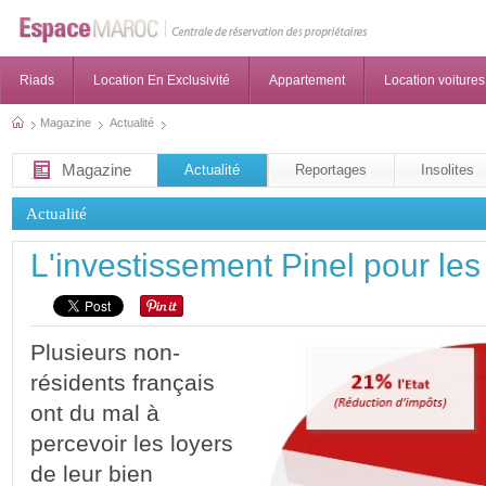
Riads
Location En Exclusivité
Appartement
Location voitures
Magazine
Actualité
Magazine
Actualité
Reportages
Insolites
Actualité
L'investissement Pinel pour les
Plusieurs non-
résidents français
ont du mal à
percevoir les loyers
de leur bien