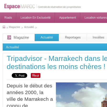
Riads
Location En Exclusivité
Appartement
Location voitures
Magazine
Actualité
Magazine
Actualité
Reportages
Insolites
Actualité
Tripadvisor - Marrakech dans l
destinations les moins chères !
Depuis le début des
années 2000, la
ville de Marrakech a
connu de