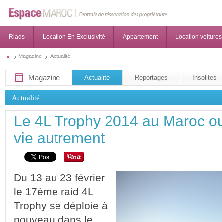
Riads
Location En Exclusivité
Appartement
Location voitures
Magazine
Actualité
Magazine
Actualité
Reportages
Insolites
Actualité
Le 4L Trophy 2014 au Maroc ou
vie autrement
Du 13 au 23 février
le 17ème raid 4L
Trophy se déploie à
nouveau dans le