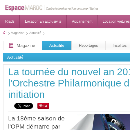
Riads
Location En Exclusivité
Appartement
Location voitures
Magazine
Actualité
Magazine
Actualité
Reportages
Insolites
Actualité
La tournée du nouvel an 20
l'Orchestre Philarmonique 
initiation
La 18ème saison de
l'OPM démarre par