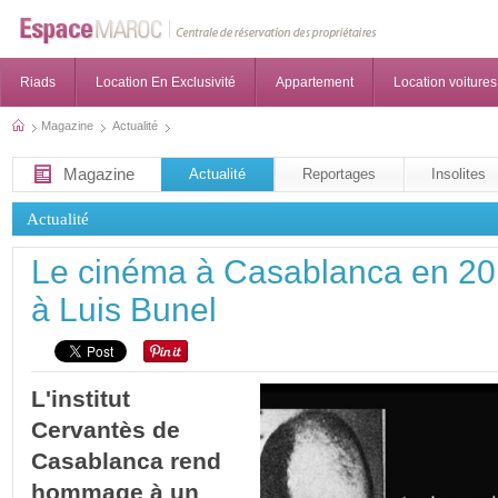
Riads
Location En Exclusivité
Appartement
Location voitures
Magazine
Actualité
Magazine
Actualité
Reportages
Insolites
Actualité
Le cinéma à Casablanca en 2
à Luis Bunel
L'institut
Cervantès de
Casablanca rend
hommage à un