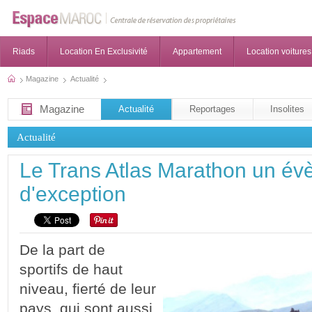
Riads
Location En Exclusivité
Appartement
Location voitures
Magazine
Actualité
Magazine
Actualité
Reportages
Insolites
Actualité
Le Trans Atlas Marathon un év
d'exception
De la part de
sportifs de haut
niveau, fierté de leur
pays, qui sont aussi