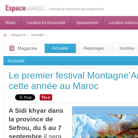
Riads
Location En Exclusivité
Appartement
Location voitures
Magazine
Actualité
Magazine
Actualité
Reportages
Insolites
Actualité
Le premier festival Montagne'Art
cette année au Maroc
A Sidi khyar dans
la province de
Sefrou, du 5 au 7
septembre
il sera