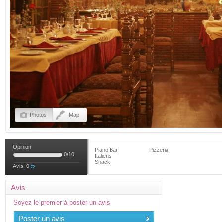
Photos
Map
Opinion
Piano Bar
Pizzeria
0
/
10
Italiens
Snack
Avis:
0
Avis
Soyez le premier à poster un avis
Poster un avis