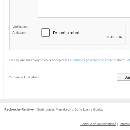
Verification
Antispam :
En cliquant sur envoyer, vous accepter les
Conditions générales de vente
et notre
Pol
*
Champs Obligatoire
Recherche Relative
:
Sortir Loisirs Marrakech
,
Sortir Loisirs Gueliz
,
Politique de confidentialité
|
Informa