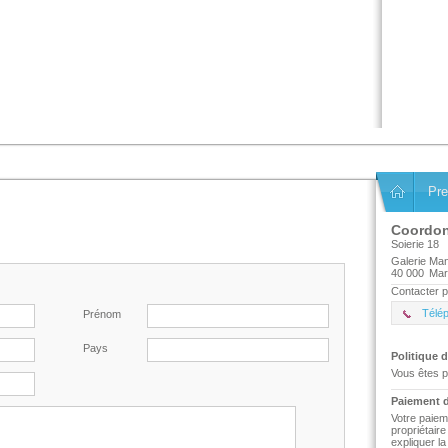
Pre
Coordo
Soierie 18
Galerie Man
40 000
Mar
Contacter p
Télé
Prénom
Pays
Politique d
Vous êtes p
Paiement d
Votre paiem
propriétair
expliquer l