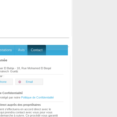
stations
Avis
Contact
nnée
ar El Bahja - 18, Rue Mohamed El Beqal
rakech
Gueliz
ar :
phone
Email
e Confidentialité
rotégé par notre
Politique de Confidentialité
irect auprès des propriétaires
ent s'effectuera en accord direct avec le
e qui prendra contact avec vous pour vous
a demarche à suivre. Ce procédé vous garantit