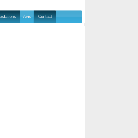
estations
Avis
Contact