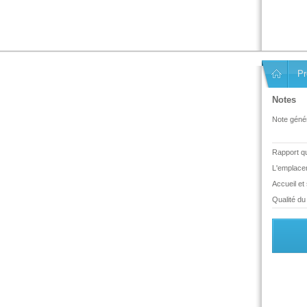
Pr
Notes
Note génér
Rapport qua
L'emplace
Accueil et
Qualité du 