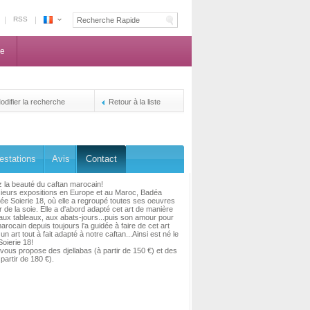
RSS
Espace
Maroc
ne
-
La
centrale
de
odifier la recherche
Retour à la liste
reservation
des
propriétaires
estations
Avis
Contact
 la beauté du caftan marocain!
ieurs expositions en Europe et au Maroc, Badéa
rée Soierie 18, où elle a regroupé toutes ses oeuvres
r de la soie. Elle a d'abord adapté cet art de manière
aux tableaux, aux abats-jours...puis son amour pour
arocain depuis toujours l'a guidée à faire de cet art
un art tout à fait adapté à notre caftan...Ainsi est né le
Soierie 18!
 vous propose des djellabas (à partir de 150 €) et des
partir de 180 €).