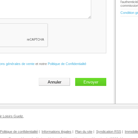
l'authentic
commission 
Condition g
ions générales de vente
et notre
Politique de Confidentialité
ir Loisirs Gueliz
,
Politique de confidentialité
|
Informations légales
|
Plan du site
|
Syndication RSS
|
Immobili