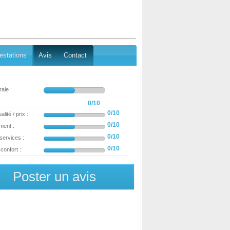
estations
Avis
Contact
ale :
0/10
0/10
lité / prix :
0/10
ment :
0/10
 services :
0/10
confort :
Poster un avis