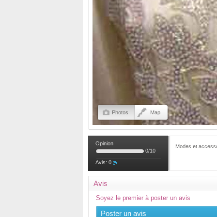
Photos
Map
Opinion
Modes et access
0
/
10
Avis:
0
Avis
Soyez le premier à poster un avis
Poster un avis