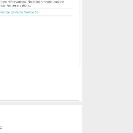
ité des réservations. Nous ne prenons aucune
sur les réservations.
énérale de vente Soierie 18
er