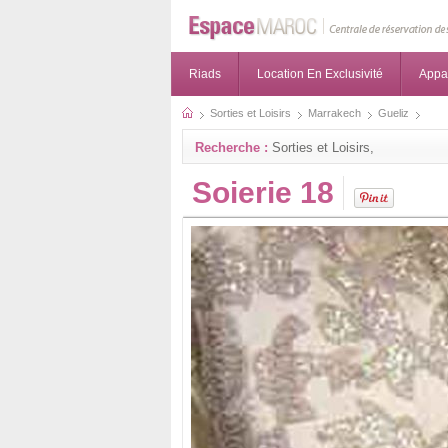
Riads
Location En Exclusivité
Appa
Sorties et Loisirs
Marrakech
Gueliz
Recherche :
Sorties et Loisirs,
Soierie 18