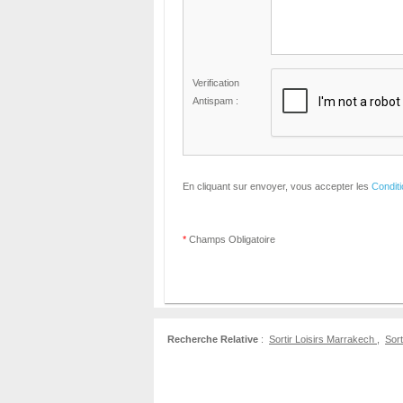
Verification
Antispam :
En cliquant sur envoyer, vous accepter les
Condit
*
Champs Obligatoire
Recherche Relative
:
Sortir Loisirs Marrakech
,
Sort