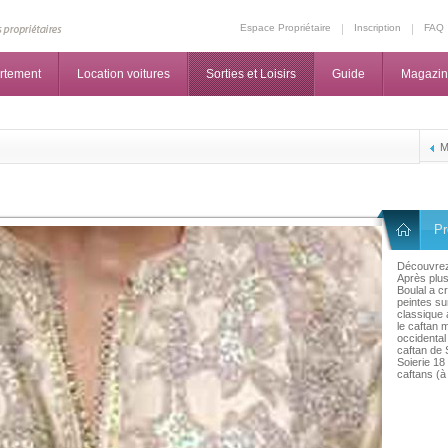
Espace Propriétaire
Inscription
FAQ
rtement
Location voitures
Sorties et Loisirs
Guide
Magazi
M
Pr
Découvrez
Après plus
Boulal a c
peintes su
classique 
le caftan m
occidental 
caftan de 
Soierie 18
caftans (à 