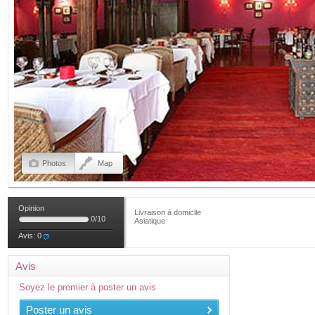
Photos
Map
Opinion
Livraison à domicile
0
/
10
Asiatique
Avis:
0
Avis
Soyez le premier à poster un avis
Poster un avis