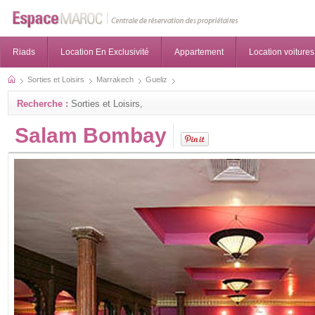
Riads
Location En Exclusivité
Appartement
Location voitures
Sorties et Loisirs
Marrakech
Gueliz
Recherche :
Sorties et Loisirs,
Salam Bombay