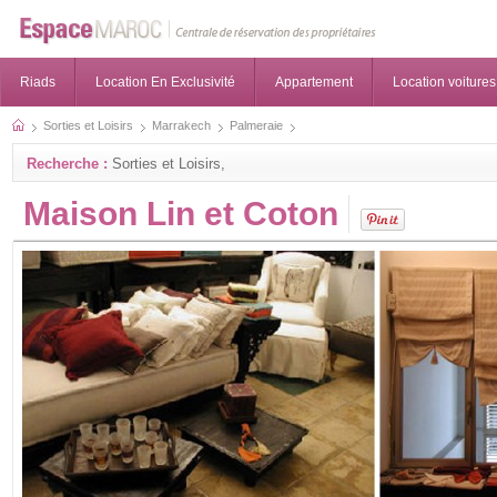
Riads
Location En Exclusivité
Appartement
Location voitures
Sorties et Loisirs
Marrakech
Palmeraie
Recherche :
Sorties et Loisirs,
Maison Lin et Coton