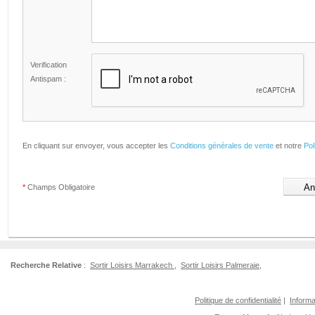
Verification
Antispam :
En cliquant sur envoyer, vous accepter les
Conditions générales de vente
et notre
Pol
*
Champs Obligatoire
Recherche Relative
:
Sortir Loisirs Marrakech
,
Sortir Loisirs Palmeraie
,
Politique de confidentialité
|
Informa