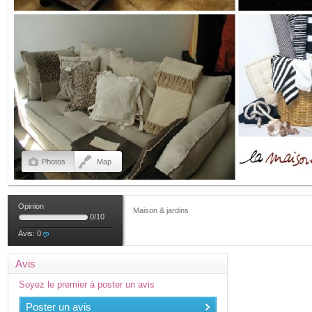
Photos
Map
Opinion
Maison & jardins
0
/
10
Avis:
0
Avis
Soyez le premier à poster un avis
Poster un avis