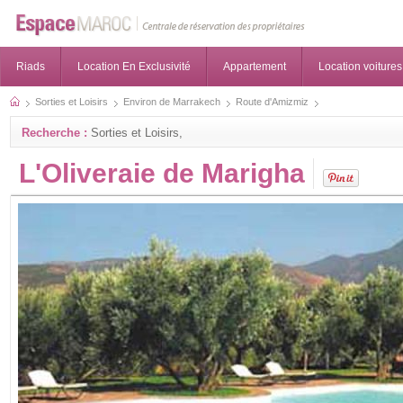
Riads
Location En Exclusivité
Appartement
Location voitures
Sorties et Loisirs
Environ de Marrakech
Route d'Amizmiz
Recherche :
Sorties et Loisirs,
L'Oliveraie de Marigha