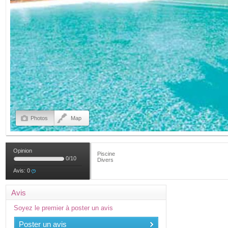
Photos
Map
Opinion
Piscine
0
/
10
Divers
Avis:
0
Avis
Soyez le premier à poster un avis
Poster un avis