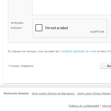
Verification
Antispam :
En cliquant sur envoyer, vous accepter les
Conditions générales de vente
et notre
Pol
*
Champs Obligatoire
Recherche Relative
:
Sortir Loisirs Environ de Marrakech
,
Sortir Loisirs Route d'Amizm
Politique de confidentialité
|
Informa