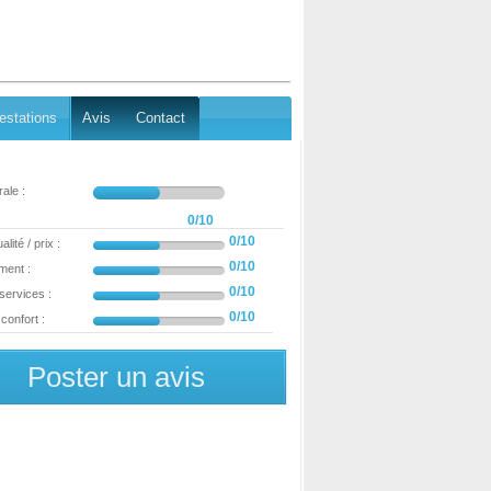
estations
Avis
Contact
ale :
0/10
0/10
lité / prix :
0/10
ment :
0/10
 services :
0/10
confort :
Poster un avis