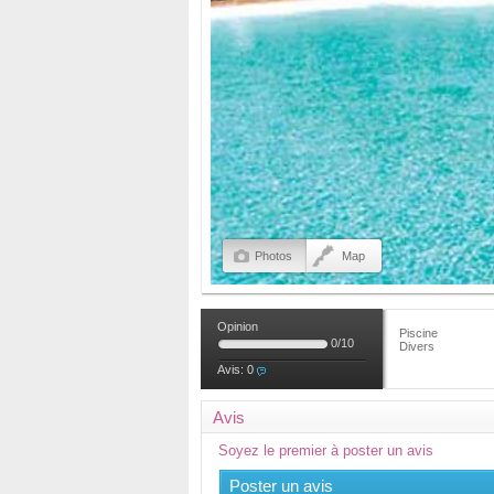
Photos
Map
Opinion
Piscine
0
/
10
Divers
Avis:
0
Avis
Soyez le premier à poster un avis
Poster un avis