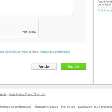
l'authentic
commission 
Condition g
ions générales de vente
et notre
Politique de Confidentialité
rakech
,
Sortir Loisirs Route d'Amizmiz
,
Politique de confidentialité
|
Informations légales
|
Plan du site
|
Syndication RSS
|
Immobili