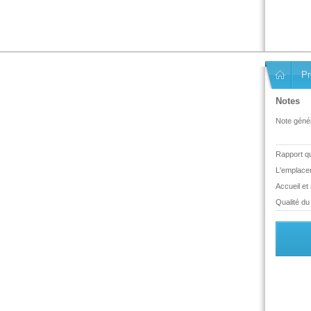
Pr
Notes
Note génér
Rapport qua
L'emplace
Accueil et
Qualité du 