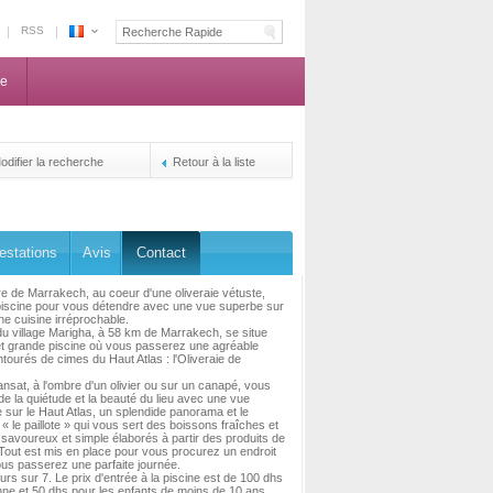
RSS
Espace
Maroc
ne
-
La
centrale
de
odifier la recherche
Retour à la liste
reservation
des
propriétaires
estations
Avis
Contact
e de Marrakech, au coeur d'une oliveraie vétuste,
piscine pour vous détendre avec une vue superbe sur
une cuisine irréprochable.
u village Marigha, à 58 km de Marrakech, se situe
et grande piscine où vous passerez une agréable
ntourés de cimes du Haut Atlas : l'Oliveraie de
ansat, à l'ombre d'un olivier ou sur un canapé, vous
 de la quiétude et la beauté du lieu avec une vue
 sur le Haut Atlas, un splendide panorama et le
 « le paillote » qui vous sert des boissons fraîches et
savoureux et simple élaborés à partir des produits de
 Tout est mis en place pour vous procurez un endroit
ous passerez une parfaite journée.
urs sur 7. Le prix d'entrée à la piscine est de 100 dhs
ne et 50 dhs pour les enfants de moins de 10 ans.