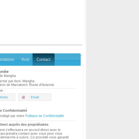
stations
Avis
Contact
nnée
 de Marigha
zmiz par Asni. Marigha
iron de Marrakech
Route d'Amizmiz
ar :
phone
Email
e Confidentialité
rotégé par notre
Politique de Confidentialité
irect auprès des propriétaires
ent s'effectuera en accord direct avec le
e qui prendra contact avec vous pour vous
a demarche à suivre. Ce procédé vous garantit