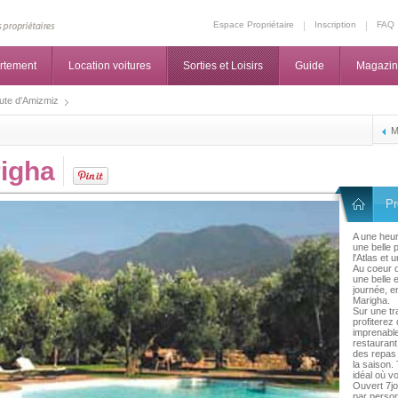
Espace Propriétaire
Inscription
FAQ
rtement
Location voitures
Sorties et Loisirs
Guide
Magazi
ute d'Amizmiz
M
righa
Pr
A une heur
une belle 
l'Atlas et 
Au coeur d
une belle 
journée, e
Marigha.
Sur une tr
profiterez
imprenable
restaurant
des repas 
la saison.
idéal où v
Ouvert 7jo
par person