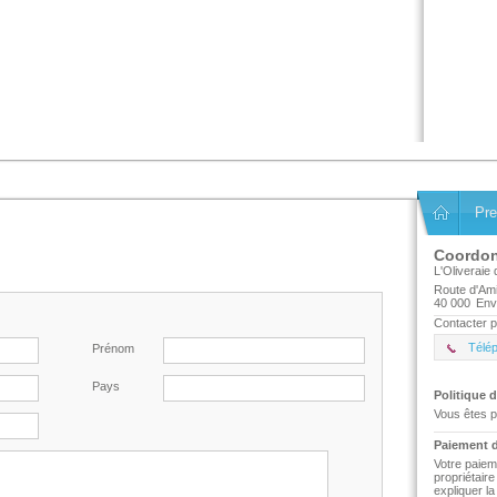
Pre
Coordo
L'Oliveraie
Route d'Ami
40 000
Env
Contacter p
Télé
Prénom
Pays
Politique d
Vous êtes p
Paiement d
Votre paiem
propriétair
expliquer l