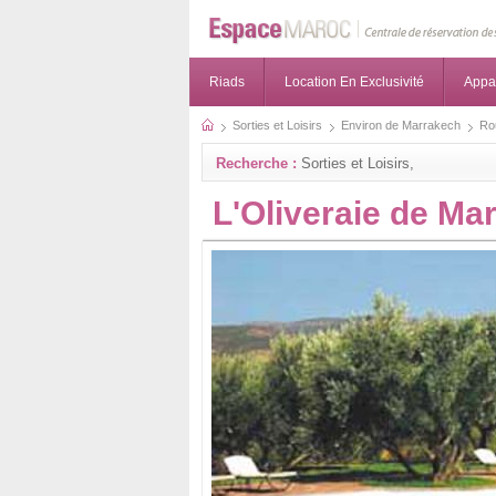
Riads
Location En Exclusivité
Appa
Sorties et Loisirs
Environ de Marrakech
Ro
Recherche :
Sorties et Loisirs,
L'Oliveraie de Ma