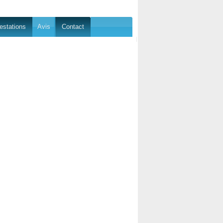
estations
Avis
Contact