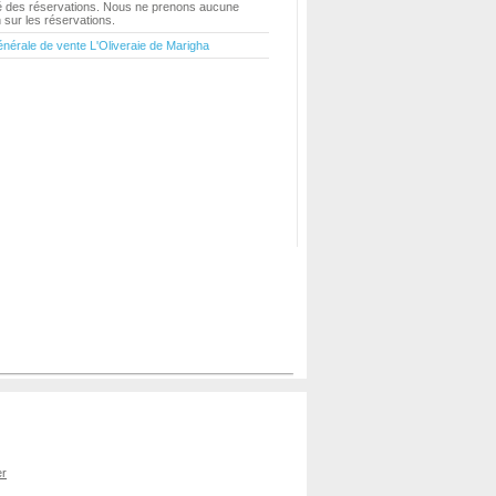
ité des réservations. Nous ne prenons aucune
sur les réservations.
énérale de vente L'Oliveraie de Marigha
er