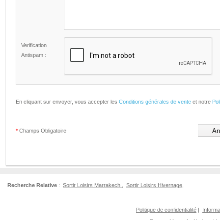
Verification
Antispam :
En cliquant sur envoyer, vous accepter les
Conditions générales de vente
et notre
Pol
*
Champs Obligatoire
Recherche Relative
:
Sortir Loisirs Marrakech
,
Sortir Loisirs Hivernage
,
Politique de confidentialité
|
Informa