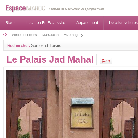
Riads
Location En Exclusivité
Appartement
Location voitures
Sorties et Loisirs
Marrakech
Hivernage
Recherche :
Sorties et Loisirs,
Le Palais Jad Mahal