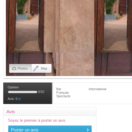
Photos
Map
Opinion
Bar
International
0
/
10
Français
Spectacle
Avis:
0
Avis
Soyez le premier à poster un avis
Poster un avis