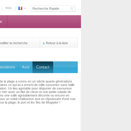
RSS
Espace
Maroc
ne
-
La
centrale
de
odifier la recherche
Retour à la liste
reservation
des
propriétaires
estations
Avis
Contact
de la plage a connu en un siècle quarte générations
aires ce qui lui a enrichi de mille souvenirs sans faillir
ation. Un lieu agréable pour déguster de savoureux
e mer avec un filet de citron et une petite salade de
ans une salle agréablement décorée ou encore en
ous un soleil chaleureux tout en réjouissant d'une vue
ur la plage, le port et les îles de Mogador !