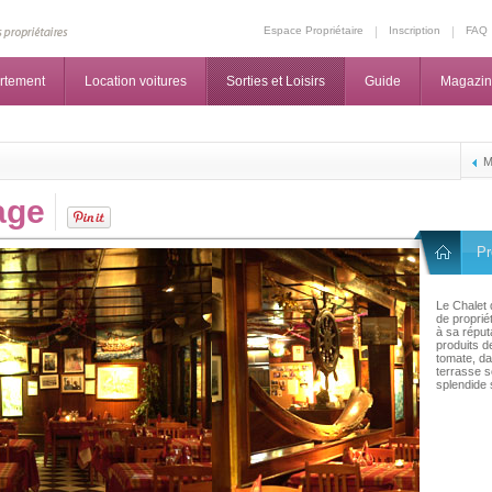
Espace Propriétaire
Inscription
FAQ
rtement
Location voitures
Sorties et Loisirs
Guide
Magazi
M
age
Pr
Le Chalet 
de propriét
à sa réput
produits d
tomate, d
terrasse s
splendide s