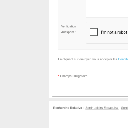
Verification
Antispam :
En cliquant sur envoyer, vous accepter les
Condit
*
Champs Obligatoire
Recherche Relative
:
Sortir Loisirs Essaouira
,
Sorti