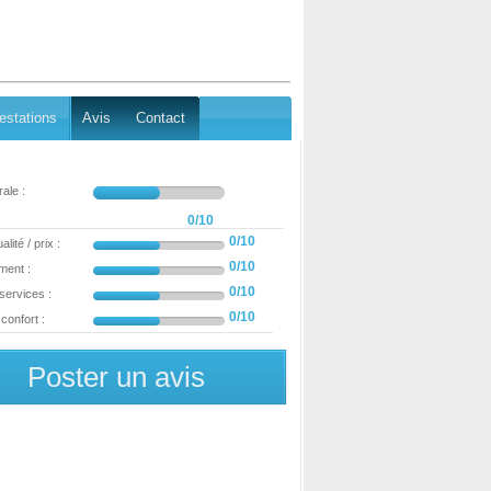
estations
Avis
Contact
ale :
0/10
0/10
lité / prix :
0/10
ment :
0/10
 services :
0/10
confort :
Poster un avis