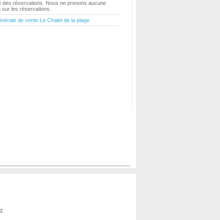
ité des réservations. Nous ne prenons aucune
sur les réservations.
énérale de vente Le Chalet de la plage
er