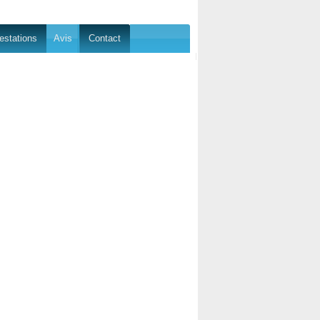
estations
Avis
Contact