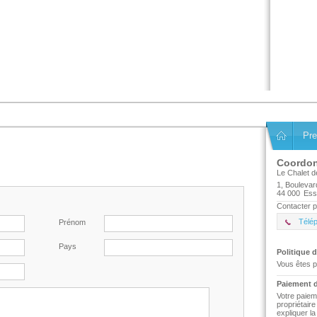
Pre
Coordo
Le Chalet d
1, Bouleva
44 000
Ess
Contacter p
Télé
Prénom
Pays
Politique d
Vous êtes p
Paiement d
Votre paiem
propriétair
expliquer l