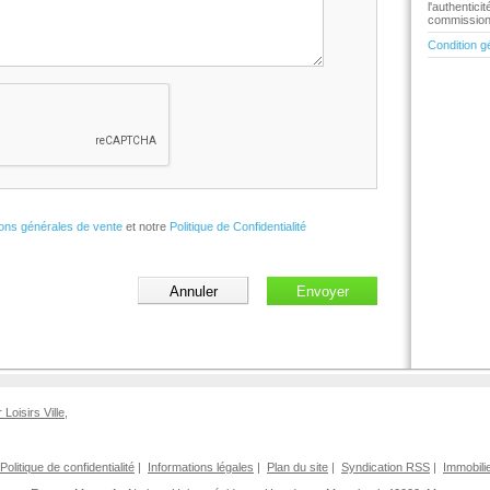
l'authentic
commission 
Condition g
ions générales de vente
et notre
Politique de Confidentialité
r Loisirs Ville
,
Politique de confidentialité
|
Informations légales
|
Plan du site
|
Syndication RSS
|
Immobili