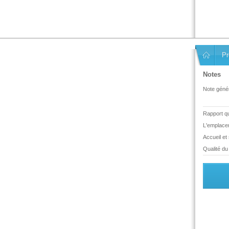
Pr
Notes
Note génér
Rapport qua
L'emplace
Accueil et
Qualité du 