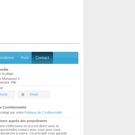
stations
Avis
Contact
nnée
e la plage
rd Mohamed V
aouira
Ville
ar :
phone
Email
e Confidentialité
rotégé par notre
Politique de Confidentialité
irect auprès des propriétaires
ent s'effectuera en accord direct avec le
e qui prendra contact avec vous pour vous
a demarche à suivre. Ce procédé vous garantit