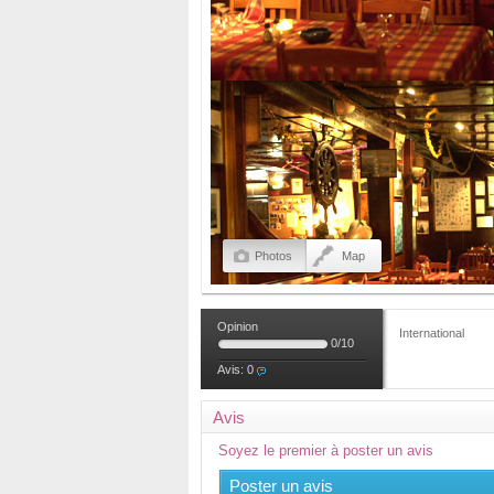
Photos
Map
Opinion
International
0
/
10
Avis:
0
Avis
Soyez le premier à poster un avis
Poster un avis