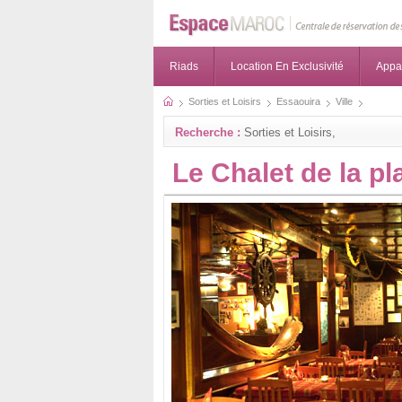
Riads
Location En Exclusivité
Appa
Sorties et Loisirs
Essaouira
Ville
Recherche :
Sorties et Loisirs,
Le Chalet de la pl