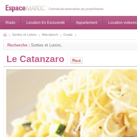
Riads
Location En Exclusivité
Appartement
Location voitures
Sorties et Loisirs
Marrakech
Gueliz
Recherche :
Sorties et Loisirs,
Le Catanzaro