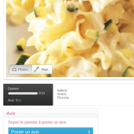
Photos
Map
Opinion
Italiens
0
/
10
Snack
Pizzeria
Avis:
0
Avis
Soyez le premier à poster un avis
Poster un avis