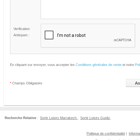
Verification
Antispam :
En cliquant sur envoyer, vous accepter les
Conditions générales de vente
et notre
Pol
*
Champs Obligatoire
Recherche Relative
:
Sortir Loisirs Marrakech
,
Sortir Loisirs Gueliz
,
Politique de confidentialité
|
Informa