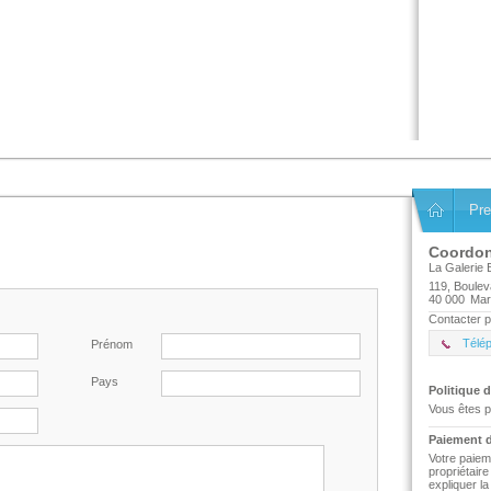
Pre
Coordo
La Galerie 
119, Boule
40 000
Mar
Contacter p
Télé
Prénom
Pays
Politique d
Vous êtes p
Paiement d
Votre paiem
propriétair
expliquer l