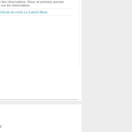
ité des réservations. Nous ne prenons aucune
sur les réservations.
énérale de vente La Galerie Bleue
er