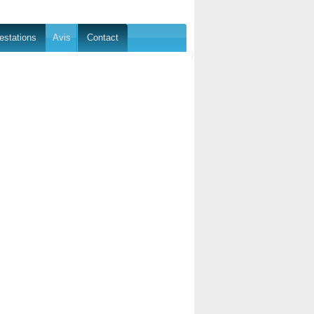
estations
Avis
Contact