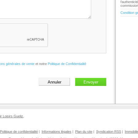
l'authentic
commission 
Condition g
ions générales de vente
et notre
Politique de Confidentialité
ir Loisirs Gueliz
,
Politique de confidentialité
|
Informations légales
|
Plan du site
|
Syndication RSS
|
Immobili