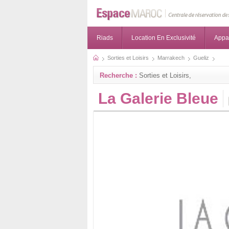
Riads
Location En Exclusivité
Appa
Sorties et Loisirs
Marrakech
Gueliz
Recherche :
Sorties et Loisirs,
La Galerie Bleue