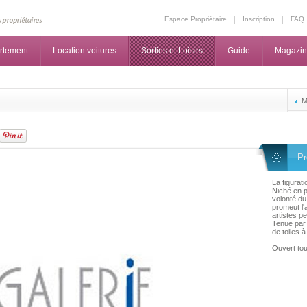
Espace Propriétaire
Inscription
FAQ
rtement
Location voitures
Sorties et Loisirs
Guide
Magazi
M
Pr
La figurat
Niché en p
volonté du
promeut l'a
artistes p
Tenue par 
de toiles à
Ouvert tou