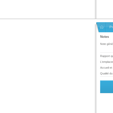
Pr
Notes
Note génér
Rapport qua
L'emplace
Accueil et
Qualité du 