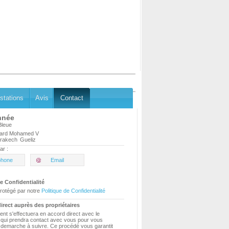
stations
Avis
Contact
nnée
Bleue
vard Mohamed V
rakech
Gueliz
ar :
phone
Email
e Confidentialité
rotégé par notre
Politique de Confidentialité
irect auprès des propriétaires
ent s'effectuera en accord direct avec le
e qui prendra contact avec vous pour vous
a demarche à suivre. Ce procédé vous garantit