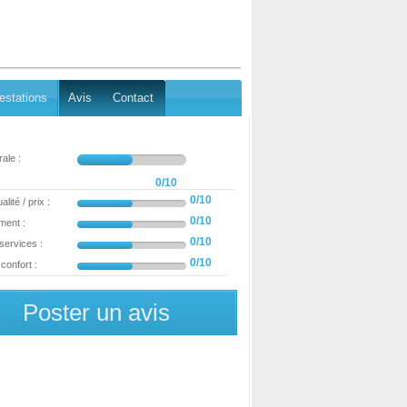
estations
Avis
Contact
ale :
0/10
0/10
lité / prix :
0/10
ment :
0/10
 services :
0/10
confort :
Poster un avis