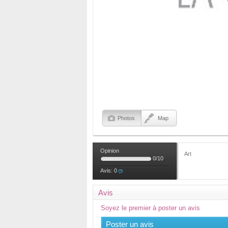
Photos
Map
Opinion
Art
0
/
10
Avis:
0
Avis
Soyez le premier à poster un avis
Poster un avis