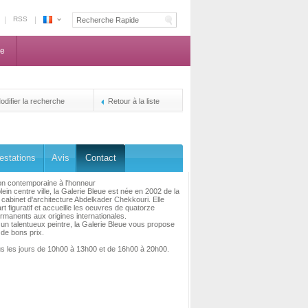
RSS
Espace
Maroc
ne
-
La
centrale
de
odifier la recherche
Retour à la liste
reservation
des
propriétaires
estations
Avis
Contact
ion contemporaine à l'honneur
lein centre ville, la Galerie Bleue est née en 2002 de la
 cabinet d'architecture Abdelkader Chekkouri. Elle
rt figuratif et accueille les oeuvres de quatorze
ermanents aux origines internationales.
un talentueux peintre, la Galerie Bleue vous propose
 de bons prix.
s les jours de 10h00 à 13h00 et de 16h00 à 20h00.