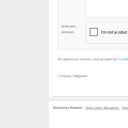
Verification
Antispam :
En cliquant sur envoyer, vous accepter les
Condit
*
Champs Obligatoire
Recherche Relative
:
Sortir Loisirs Marrakech
,
Sort