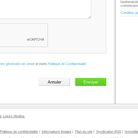
l'authentic
commission 
Condition g
ions générales de vente
et notre
Politique de Confidentialité
ir Loisirs Medina
,
Politique de confidentialité
|
Informations légales
|
Plan du site
|
Syndication RSS
|
Immobili