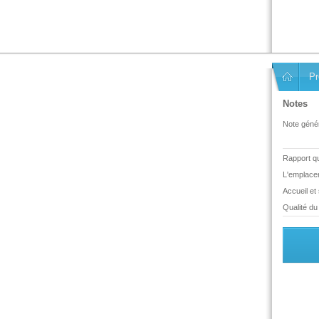
Pr
Notes
Note génér
Rapport qua
L'emplace
Accueil et
Qualité du 