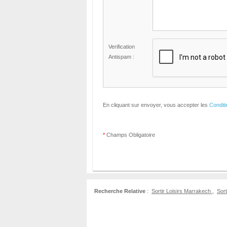
Verification
Antispam :
En cliquant sur envoyer, vous accepter les
Condit
*
Champs Obligatoire
Recherche Relative
:
Sortir Loisirs Marrakech
,
Sort