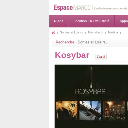
Riads
Location En Exclusivité
Appa
Sorties et Loisirs
Marrakech
Medina
Recherche :
Sorties et Loisirs,
Kosybar