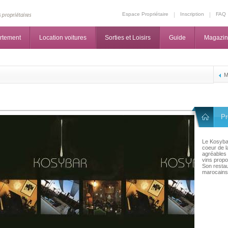
Espace Propriétaire
Inscription
FAQ
rtement
Location voitures
Sorties et Loisirs
Guide
Magazi
M
Pr
Le Kosybar
coeur de l
agréables 
vins prop
Son resta
marocains 