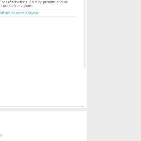
ité des réservations. Nous ne prenons aucune
sur les réservations.
énérale de vente Kosybar
er