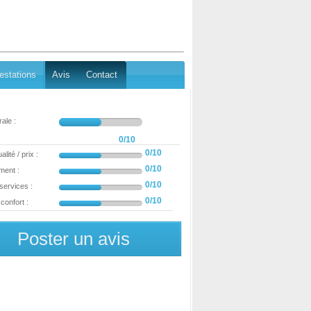
estations
Avis
Contact
ale :
0/10
0/10
lité / prix :
0/10
ment :
0/10
 services :
0/10
confort :
Poster un avis