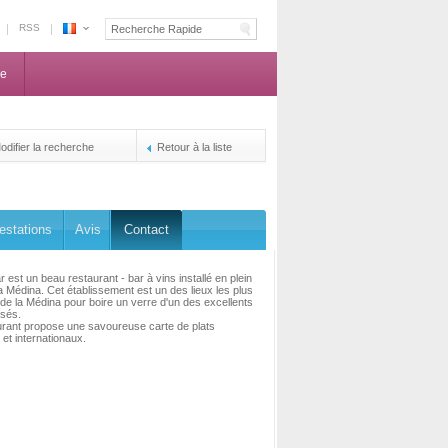
RSS
Espace
Maroc
ne
-
La
centrale
de
odifier la recherche
Retour à la liste
reservation
des
propriétaires
estations
Avis
Contact
 est un beau restaurant - bar à vins installé en plein
a Médina. Cet établissement est un des lieux les plus
de la Médina pour boire un verre d'un des excellents
osés.
urant propose une savoureuse carte de plats
et internationaux.