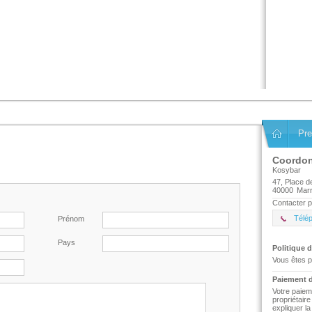
Pre
Coordo
Kosybar
47, Place d
40000
Mar
Contacter p
Télé
Prénom
Pays
Politique d
Vous êtes p
Paiement d
Votre paiem
propriétair
expliquer l