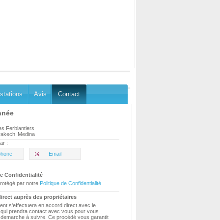
stations
Avis
Contact
nnée
es Ferblantiers
rakech
Medina
ar :
phone
Email
e Confidentialité
rotégé par notre
Politique de Confidentialité
irect auprès des propriétaires
ent s'effectuera en accord direct avec le
e qui prendra contact avec vous pour vous
a demarche à suivre. Ce procédé vous garantit