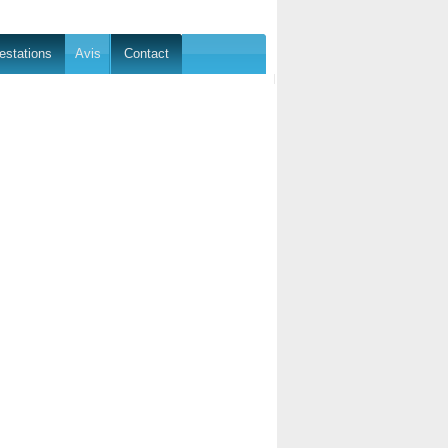
estations
Avis
Contact