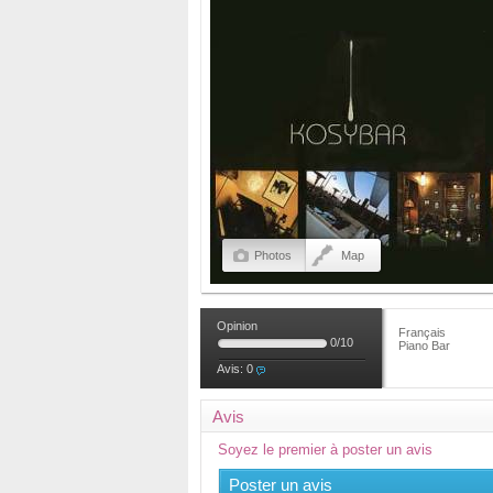
Photos
Map
Opinion
Français
0
/
10
Piano Bar
Avis:
0
Avis
Soyez le premier à poster un avis
Poster un avis