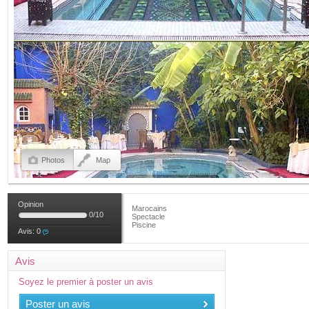
Photos
Map
Opinion
Marocains
0
/
10
Spectacle
Piscine
Avis:
0
Avis
Soyez le premier à poster un avis
Poster un avis