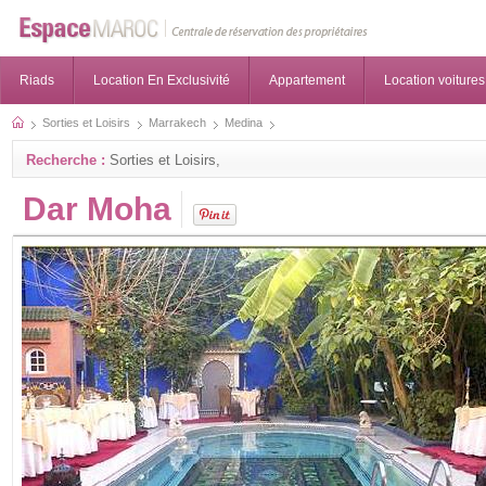
Riads
Location En Exclusivité
Appartement
Location voitures
Sorties et Loisirs
Marrakech
Medina
Recherche :
Sorties et Loisirs,
Dar Moha