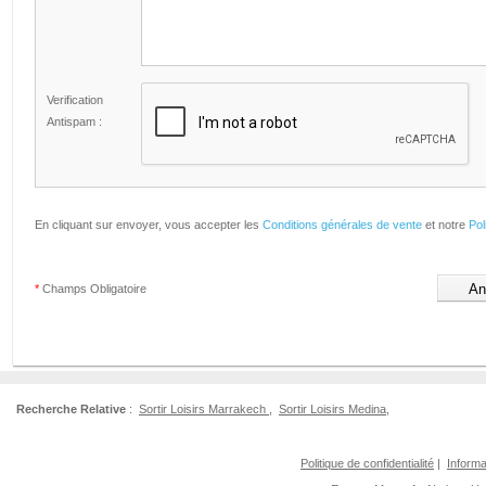
Verification
Antispam :
En cliquant sur envoyer, vous accepter les
Conditions générales de vente
et notre
Pol
*
Champs Obligatoire
Recherche Relative
:
Sortir Loisirs Marrakech
,
Sortir Loisirs Medina
,
Politique de confidentialité
|
Informa