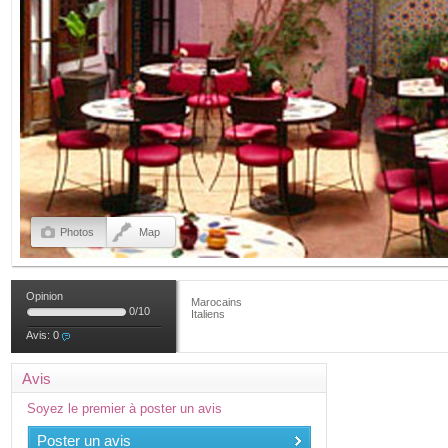
Photos
Map
Opinion
Marocains
0
/
10
Italiens
Avis:
0
Avis
Soyez le premier à poster un avis
Poster un avis