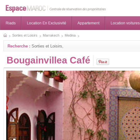
Riads
Location En Exclusivité
Appartement
Location voitures
Sorties et Loisirs
Marrakech
Medina
Recherche :
Sorties et Loisirs,
Bougainvillea Café