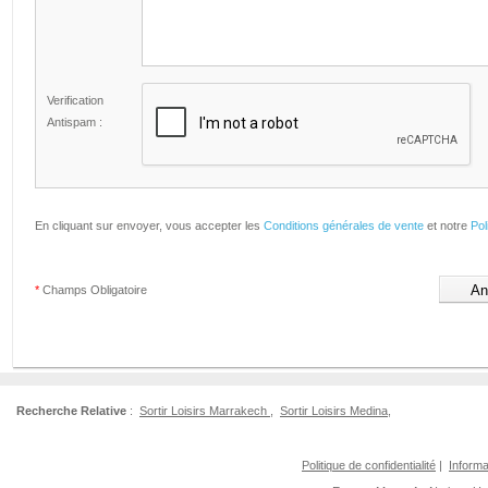
Verification
Antispam :
En cliquant sur envoyer, vous accepter les
Conditions générales de vente
et notre
Pol
*
Champs Obligatoire
Recherche Relative
:
Sortir Loisirs Marrakech
,
Sortir Loisirs Medina
,
Politique de confidentialité
|
Informa