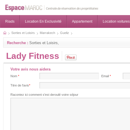
Riads
Location En Exclusivité
Appartement
Location voitures
Sorties et Loisirs
Marrakech
Gueliz
Recherche :
Sorties et Loisirs,
Lady Fitness
Votre avis nous aidera
Nom
*
Email
*
Titre de l'avis
*
Racontez ici comment s'est deroulé votre séjour