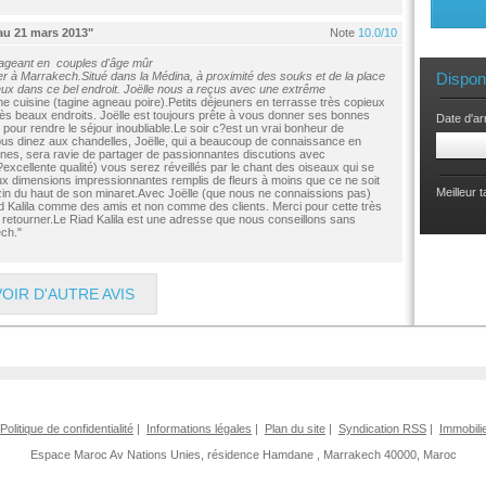
 au 21 mars 2013"
Note
10.0/10
geant en couples d'âge mûr
r à Marrakech.Situé dans la Médina, à proximité des souks et de la place
Dispon
x dans ce bel endroit. Joëlle nous a reçus avec une extrême
ne cuisine (tagine agneau poire).Petits déjeuners en terrasse très copieux
rès beaux endroits. Joëlle est toujours prête à vous donner ses bonnes
Date d'ar
pour rendre le séjour inoubliable.Le soir c?est un vrai bonheur de
ous dinez aux chandelles, Joëlle, qui a beaucoup de connaissance en
maines, sera ravie de partager de passionnantes discutions avec
xcellente qualité) vous serez réveillés par le chant des oiseaux qui se
aux dimensions impressionnantes remplis de fleurs à moins que ce ne soit
Meilleur 
zzin du haut de son minaret.Avec Joëlle (que nous ne connaissions pas)
d Kalila comme des amis et non comme des clients. Merci pour cette très
 retourner.Le Riad Kalila est une adresse que nous conseillons sans
ch."
VOIR D'AUTRE AVIS
Politique de confidentialité
|
Informations légales
|
Plan du site
|
Syndication RSS
|
Immobili
Espace Maroc
Av Nations Unies, résidence Hamdane
,
Marrakech 40000, Maroc