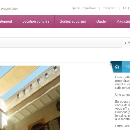
Espace Propriétaire
Inscription
FAQ
rtement
Location voitures
Sorties et Loisirs
Guide
Magazi
M
C
Dans cette
propriétai
orient et 
raffinement
Une atmosp
En poussan
coeur d'un
vous offre
Bouhous(s
fontaine, 
à la menth
Entre Orie