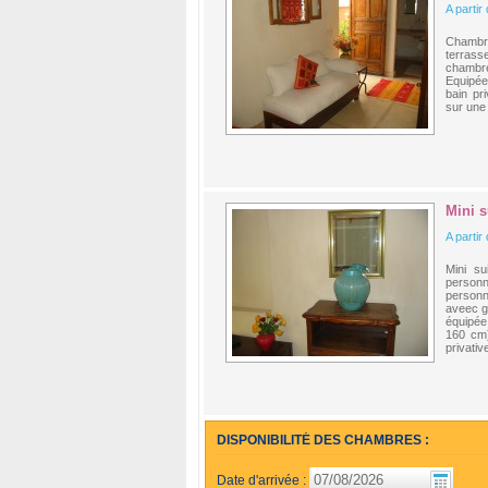
A partir
Chambr
terras
chambre
Equipée 
bain pri
sur une 
Mini s
A partir
Mini su
personn
person
aveec g
équipée 
160 cm)
privative
DISPONIBILITÉ DES CHAMBRES :
Date d'arrivée :