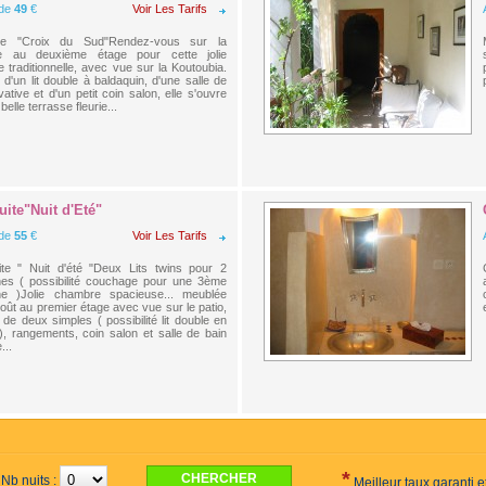
 de
49
€
Voir Les Tarifs
e "Croix du Sud"Rendez-vous sur la
se au deuxième étage pour cette jolie
 traditionnelle, avec vue sur la Koutoubia.
d'un lit double à baldaquin, d'une salle de
vative et d'un petit coin salon, elle s'ouvre
belle terrasse fleurie...
uite"Nuit d'Eté"
 de
55
€
Voir Les Tarifs
ite " Nuit d'été "Deux Lits twins pour 2
es ( possibilité couchage pour une 3ème
ne )Jolie chambre spacieuse... meublée
oût au premier étage avec vue sur le patio,
de deux simples ( possibilité lit double en
, rangements, coin salon et salle de bain
...
*
Nb nuits :
Meilleur taux garanti 