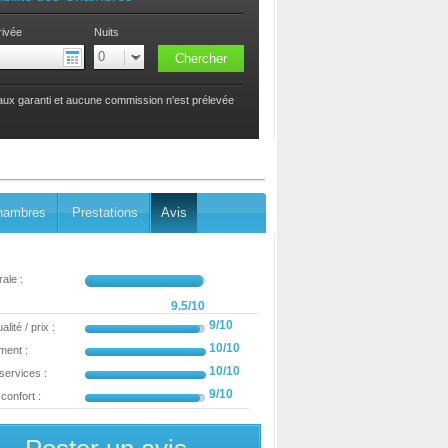
rivée
Nuits
taux garanti et aucune commission n'est prélevée
hambres
Prestations
Avis
ale :
9.5/10
9/10
lité / prix :
10/10
ment :
10/10
 services :
9/10
confort :