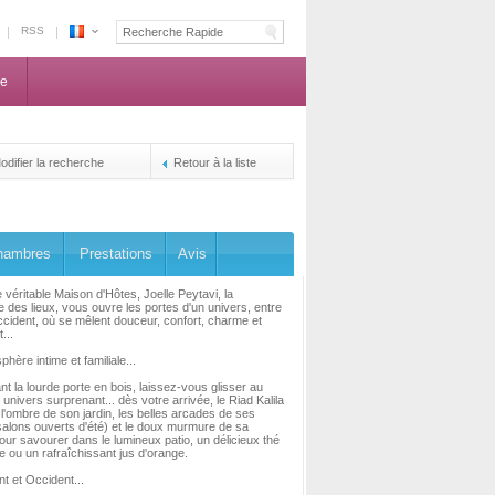
RSS
Espace
Maroc
ne
-
La
centrale
de
odifier la recherche
Retour à la liste
reservation
des
propriétaires
hambres
Prestations
Avis
 véritable Maison d'Hôtes, Joelle Peytavi, la
re des lieux, vous ouvre les portes d'un univers, entre
occident, où se mêlent douceur, confort, charme et
...
hère intime et familiale...
t la lourde porte en bois, laissez-vous glisser au
 univers surprenant... dès votre arrivée, le Riad Kalila
 l'ombre de son jardin, les belles arcades de ses
alons ouverts d'été) et le doux murmure de sa
pour savourer dans le lumineux patio, un délicieux thé
e ou un rafraîchissant jus d'orange.
nt et Occident...