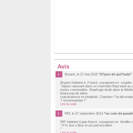
Avis
1
Bruann, le 27 mai 2015
"S?jour de qui?tude"
Bruann habitant à France, voyageant en couples
"Séjour reposant dans ce charmant Riad situé au 
toutes commodités. Repérage facile dans la Médina
beaucoup de d&ea
cute;licatesse et simplicité. Chambre ? la décoratio
? recommander !"
Lire la suite
2
PAT, le 27 septembre 2014
"un coin de paradi
PAT habitant à gap france, voyageant en familles 
"Tr?s bon s?jour et accueil excellent
"
Lire la suite