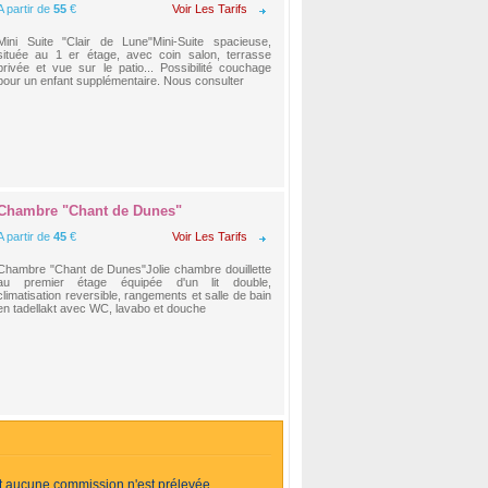
A partir de
55
€
Voir Les Tarifs
Mini Suite "Clair de Lune"Mini-Suite spacieuse,
située au 1 er étage, avec coin salon, terrasse
privée et vue sur le patio... Possibilité couchage
pour un enfant supplémentaire. Nous consulter
Chambre "Chant de Dunes"
A partir de
45
€
Voir Les Tarifs
Chambre "Chant de Dunes"Jolie chambre douillette
au premier étage équipée d'un lit double,
climatisation reversible, rangements et salle de bain
en tadellakt avec WC, lavabo et douche
et aucune commission n'est prélevée