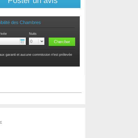
Poster un avis
ibilité des Chambres
rivée
Nuits
taux garanti et aucune commission n'est prélevée
er