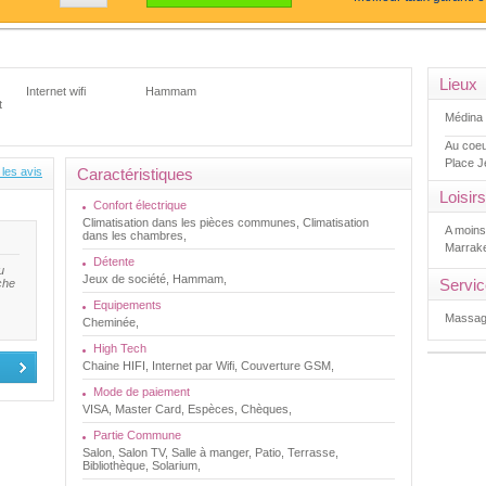
Lieux
Internet wifi
Hammam
t
Médina 
Au coeu
Place J
 les avis
Caractéristiques
Loisirs
Confort électrique
Climatisation dans les pièces communes, Climatisation
A moins
dans les chambres,
Marrake
Détente
u
Jeux de société, Hammam,
Servi
che
Equipements
Massag
Cheminée,
High Tech
Chaine HIFI, Internet par Wifi, Couverture GSM,
Mode de paiement
VISA, Master Card, Espèces, Chèques,
Partie Commune
Salon, Salon TV, Salle à manger, Patio, Terrasse,
Bibliothèque, Solarium,