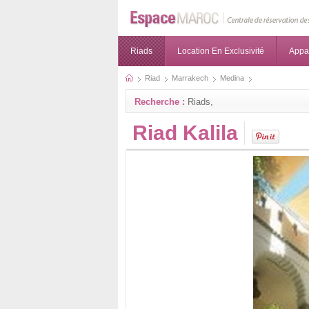
Riads
Location En Exclusivité
Appa
Riad
Marrakech
Medina
Recherche :
Riads,
Riad Kalila