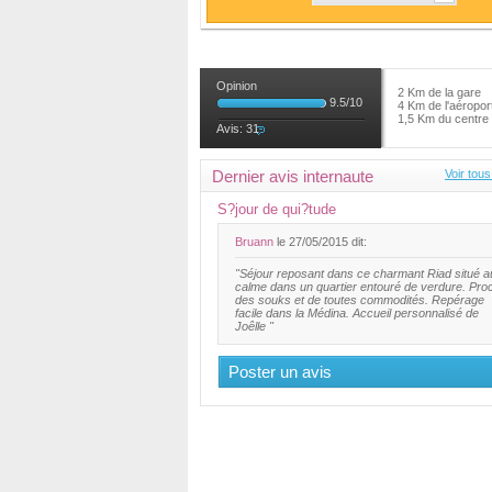
Opinion
2 Km de la gare
9.5
/
10
4 Km de l'aéropor
1,5 Km du centre
Avis:
31
Dernier avis internaute
Voir tous
S?jour de qui?tude
Bruann
le 27/05/2015 dit:
"Séjour reposant dans ce charmant Riad situé a
calme dans un quartier entouré de verdure. Pro
des souks et de toutes commodités. Repérage
facile dans la Médina. Accueil personnalisé de
Joêlle "
Poster un avis