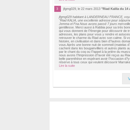
3
jfgmg029, le 22 mars 2013
"Riad Kalila du 14
jfgmg029 habitant à LANDERNEAU FRANCE, voya
"Riad KALIA, une excellente adresse pour séjourne
Jemma el Fna.Nous avons passé 7 jours merveilleu
gentillesse. Merci aussi à Rabbia pour sa très bon
qui vous donnent de l?énergie pour découvrir de t
adresses, les plans pour vous y rendre et astuces 
retrouver le charme du Riad avec son calme. Si v
histoire, en civilisation et dans bien d?autres do
vous.Après une bonne nuit de sommeil (matelas d?e
cachent dans les bougainvilliers et autres plants 
par le chant du coq ou l?appel à la prière du mue
nous avons l?impression d?avoir été reçus au Ria
belle parenthèse en espérant avoir l?occasion d?y
réserve à tous ceux qui veulent découvrir Marrake
Lire la suite