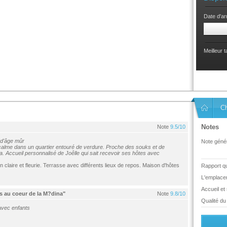
Date d'ar
Meilleur 
C
Notes
Note
9.5/10
 d'âge mûr
Note génér
calme dans un quartier entouré de verdure. Proche des souks et de
. Accueil personnalisé de Joêlle qui sait recevoir ses hôtes avec
n claire et fleurie. Terrasse avec différents lieux de repos. Maison d'hôtes
Rapport qua
L'emplace
Accueil et
s au coeur de la M?dina"
Note
9.8/10
Qualité du 
avec enfants