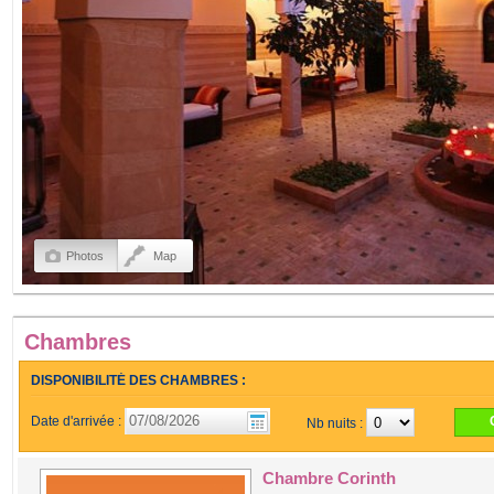
Photos
Map
Chambres
DISPONIBILITÉ DES CHAMBRES :
Date d'arrivée :
Nb nuits :
Chambre Corinth