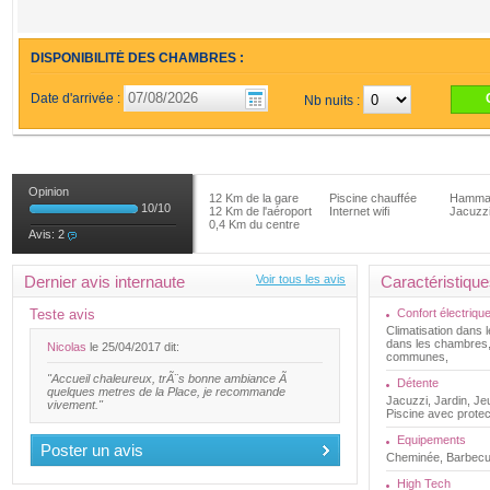
DISPONIBILITÉ DES CHAMBRES :
Date d'arrivée :
Nb nuits :
Opinion
12 Km de la gare
Piscine chauffée
Hamm
10
/
10
12 Km de l'aéroport
Internet wifi
Jacuzz
0,4 Km du centre
Avis:
2
Dernier avis internaute
Voir tous les avis
Caractéristiqu
Teste avis
Confort électriqu
Climatisation dans 
dans les chambres,
Nicolas
le 25/04/2017 dit:
communes,
"Accueil chaleureux, trÃ¨s bonne ambiance Ã
Détente
quelques metres de la Place, je recommande
Jacuzzi, Jardin, Je
vivement."
Piscine avec prote
Equipements
Poster un avis
Cheminée, Barbecu
High Tech