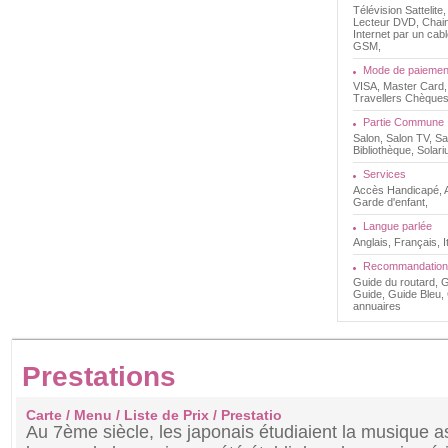
Télévision Sattelite
Lecteur DVD, Chaine
Internet par un cabl
GSM,
Mode de paiemen
VISA, Master Card
Travellers Chèques
Partie Commune
Salon, Salon TV, Sa
Bibliothèque, Solari
Services
Accès Handicapé, An
Garde d'enfant,
Langue parlée
Anglais, Français, 
Recommandation
Guide du routard, G
Guide, Guide Bleu, 
annuaires
Prestations
Carte / Menu / Liste de Prix / Prestatio
Au 7ème siècle, les japonais étudiaient la musique a