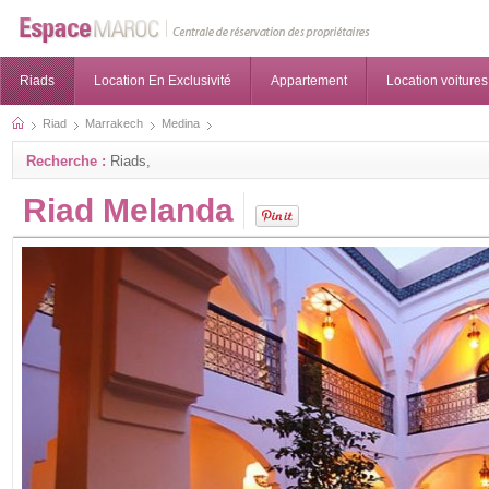
Riads
Location En Exclusivité
Appartement
Location voitures
Riad
Marrakech
Medina
Recherche :
Riads,
Riad Melanda