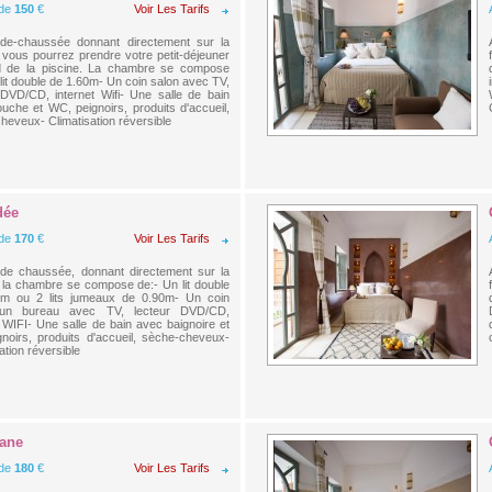
 de
150
€
Voir Les Tarifs
de-chaussée donnant directement sur la
, vous pourrez prendre votre petit-déjeuner
d de la piscine. La chambre se compose
lit double de 1.60m- Un coin salon avec TV,
 DVD/CD, internet Wifi- Une salle de bain
uche et WC, peignoirs, produits d'accueil,
heveux- Climatisation réversible
dée
 de
170
€
Voir Les Tarifs
de chaussée, donnant directement sur la
, la chambre se compose de:- Un lit double
0m ou 2 lits jumeaux de 0.90m- Un coin
 un bureau avec TV, lecteur DVD/CD,
t WIFI- Une salle de bain avec baignoire et
noirs, produits d'accueil, sèche-cheveux-
ation réversible
ane
 de
180
€
Voir Les Tarifs