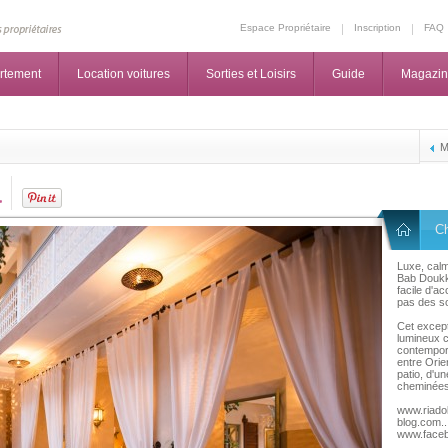
Espace Propriétaire
Inscription
FAQ
rtement
Location voitures
Sorties et Loisirs
Guide
Magazi
M
a
C
Luxe, calm
Bab Doukka
facile d'a
pas des s
Cet except
lumineux c
contempora
entre Orien
patio, d'u
cheminées 
www.riado
blog.com..
www.faceb