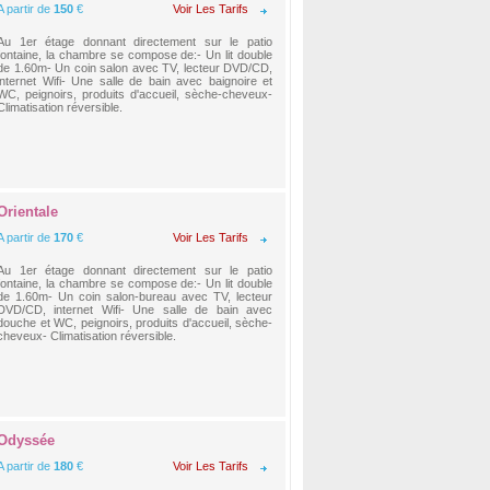
A partir de
150
€
Voir Les Tarifs
Au 1er étage donnant directement sur le patio
fontaine, la chambre se compose de:- Un lit double
de 1.60m- Un coin salon avec TV, lecteur DVD/CD,
internet Wifi- Une salle de bain avec baignoire et
WC, peignoirs, produits d'accueil, sèche-cheveux-
Climatisation réversible.
Orientale
A partir de
170
€
Voir Les Tarifs
Au 1er étage donnant directement sur le patio
fontaine, la chambre se compose de:- Un lit double
de 1.60m- Un coin salon-bureau avec TV, lecteur
DVD/CD, internet Wifi- Une salle de bain avec
douche et WC, peignoirs, produits d'accueil, sèche-
cheveux- Climatisation réversible.
Odyssée
A partir de
180
€
Voir Les Tarifs