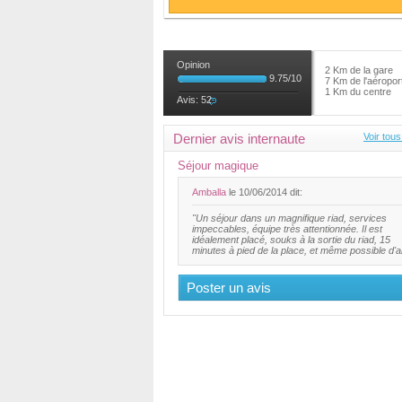
Opinion
2 Km de la gare
9.75
/
10
7 Km de l'aéropor
1 Km du centre
Avis:
52
Dernier avis internaute
Voir tous
Séjour magique
Amballa
le 10/06/2014 dit:
"Un séjour dans un magnifique riad, services
impeccables, équipe très attentionnée. Il est
idéalement placé, souks à la sortie du riad, 15
minutes à pied de la place, et même possible d'al
Poster un avis