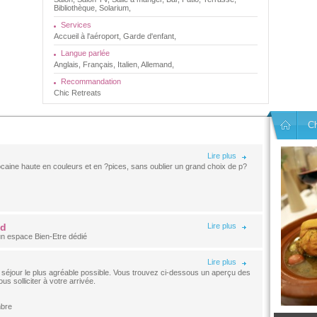
Bibliothèque, Solarium,
Services
Accueil à l'aéroport, Garde d'enfant,
Langue parlée
Anglais, Français, Italien, Allemand,
Recommandation
Chic Retreats
C
Lire plus
caine haute en couleurs et en ?pices, sans oublier un grand choix de p?
ad
Lire plus
un espace Bien-Etre dédié
Lire plus
séjour le plus agréable possible. Vous trouvez ci-dessous un aperçu des
s solliciter à votre arrivée.
mbre