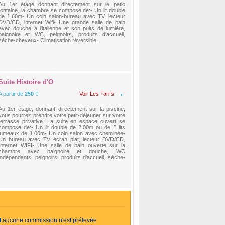
Au 1er étage donnant directement sur le patio
fontaine, la chambre se compose de:- Un lit double
de 1.60m- Un coin salon-bureau avec TV, lecteur
DVD/CD, internet Wifi- Une grande salle de bain
avec douche à l'italienne et son puits de lumière,
baignoire et WC, peignoirs, produits d'accueil,
sèche-cheveux- Climatisation réversible.
Suite Histoire d'O
A partir de
250
€
Voir Les Tarifs
Au 1er étage, donnant directement sur la piscine,
vous pourrez prendre votre petit-déjeuner sur votre
terrasse privative. La suite en espace ouvert se
compose de:- Un lit double de 2.00m ou de 2 lits
jumeaux de 1.00m- Un coin salon avec cheminée-
Un bureau avec TV écran plat, lecteur DVD/CD,
Internet WIFI- Une salle de bain ouverte sur la
chambre avec baignoire et douche, WC
indépendants, peignoirs, produits d'accueil, sèche-
et aucune commission n'est prélevée