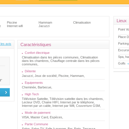
Lieux
Piscine
Hammam
Climatisation
t
Internet wifi
Jacuzzi
Point V
Place D
Parking
 les avis
Caractéristiques
Excursi
Confort électrique
Spa, h
Climatisation dans les pièces communes, Climatisation
dans les chambres, Chauffage centrale dans les pièces
Golfs
communes,
Détente
Jacuzzi, Jeux de société, Piscine, Hammam,
l"
Equipements
Cheminée, Barbecue,
High Tech
Télévision Sattelite, Télévision sattelite dans les chambres,
Lecteur DVD, Chaine HIFI, Internet par le téléphone,
Internet par un cable, Internet par Wifi, Couverture GSM,
Mode de paiement
VISA, Master Card, Espèces,
Partie Commune
Salon, Salon TV, Salle à manger, Bar, Patio, Terrasse,