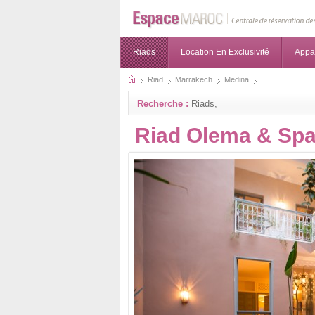
Riads
Location En Exclusivité
Appa
Riad
Marrakech
Medina
Recherche :
Riads,
Riad Olema & Sp