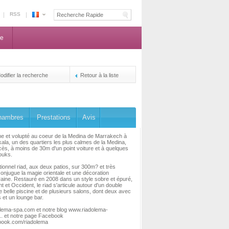
RSS
Espace
Maroc
ne
-
La
centrale
de
odifier la recherche
Retour à la liste
reservation
des
propriétaires
hambres
Prestations
Avis
e et volupté au coeur de la Medina de Marrakech à
la, un des quartiers les plus calmes de la Medina,
ccès, à moins de 30m d'un point voiture et à quelques
ouks.
ionnel riad, aux deux patios, sur 300m? et très
onjugue la magie orientale et une décoration
ine. Restauré en 2008 dans un style sobre et épuré,
t et Occident, le riad s'articule autour d'un double
ne belle piscine et de plusieurs salons, dont deux avec
et un lounge bar.
lema-spa.com et notre blog www.riadolema-
.. et notre page Facebook
ook.com/riadolema