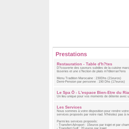
Prestations
Restauration - Table d'h?tes
D?couverte des saveurs subtiles de la cuisine maro
tisseries et une s?lection de plats m?diterran?ens
Menu Tradition Marocaine : 230Dhs (21euros)
Demi-Pension par personne : 190 Dhs (17euros)
Le Spa Ô - L'espace Bien-Etre du Ri
Un lieu unique pour vos moments de détente avec 
Les Services
Nous sommes à votre disposition pour rendre votre 
services proposés par notre riad. N'hésitez pas à nou
Parmi les services proposés:
- Transfert Aéroport : 15euros par trajet et par cha
- Transfert Golf : 20 euros par trajet