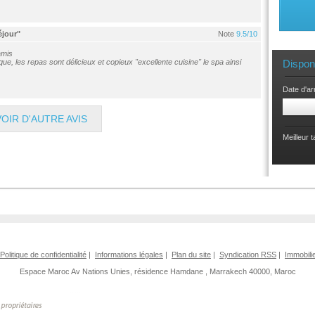
éjour"
Note
9.5/10
amis
ue, les repas sont délicieux et copieux "excellente cuisine" le spa ainsi
Dispon
Date d'ar
VOIR D'AUTRE AVIS
Meilleur 
Politique de confidentialité
|
Informations légales
|
Plan du site
|
Syndication RSS
|
Immobili
Espace Maroc
Av Nations Unies, résidence Hamdane
,
Marrakech 40000, Maroc