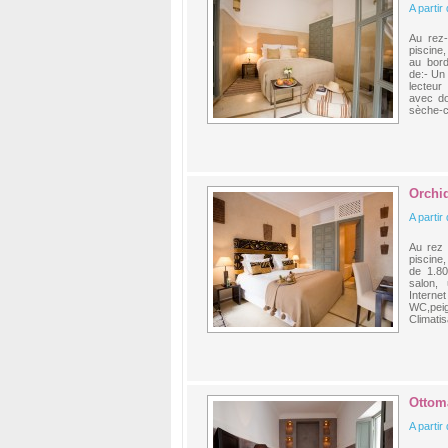
A partir
Au rez-
piscine
au bor
de:- Un 
lecteur
avec do
sèche-c
Orchi
A partir
Au rez 
piscine
de 1.8
salon,
Interne
WC,peig
Climatis
Ottom
A partir