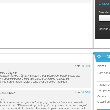
Dispon
Date d'ar
Meilleur 
C
Notes
Note
10.0/10
uples d'âge mûr
Note génér
cables, équipe très attentionnée. Il est idéalement placé, souks à la
me possible d'aller à pied aux Jardins Majorelle. Cuisine g&
rès confortables. Merci à tous pour ce séjour magique !"
Rapport qua
L'emplace
Note
10.0/10
E ADRESSE"
Accueil et
 mûr
Qualité du 
lent moment au riad grâce à l'équipe, sympatique et toujours disponible.
artier de Bab DOukala est agréable, juste ce qu'il faut de vie sans l'agitati
ed. Je recommande la chambre Orientale, la plus romantique mais aussi la