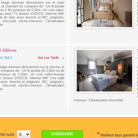
étage donnant directement sur le patio
e, la chambre se compose de:- Un lit double
 ou 2 lits jumeaux de 0,90m- Un coin salon,
au avec TV, lecteur DVD/CD, internet Wifi-
le de bain avec douche et WC, peignoirs,
s d'accueil, sèche-cheveux- Climatisation
le
ô Délices
 de
210
€
Voir Les Tarifs
tage donnant directement sur la piscine, la
e compose de:- Un lit double de 2,00m ou de
jumeaux de 1,00m- Un coin salon-bureau
, lecteur DVD/CD, internet Wifi- Une salle
 avec douche et baignoire, WC, peignoirs,
s d'accueil, sèche-cheveux- Climatisation
le
cheveux- Climatisation réversible
*
Nb nuits :
Meilleur taux garanti 