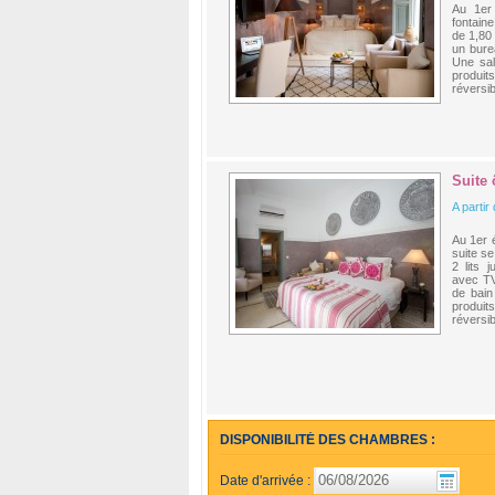
Au 1er 
fontain
de 1,80
un bure
Une sal
produit
réversib
Suite 
A partir
Au 1er é
suite s
2 lits 
avec TV
de bain
produit
réversib
DISPONIBILITÉ DES CHAMBRES :
Date d'arrivée :