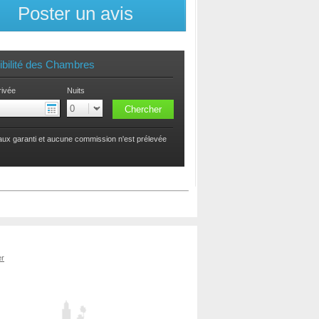
Poster un avis
ibilité des Chambres
rivée
Nuits
taux garanti et aucune commission n'est prélevée
er