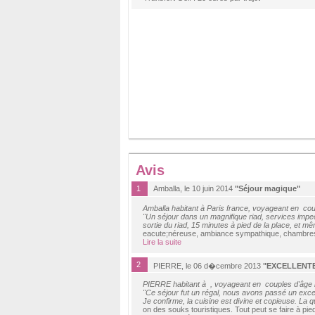
Avis
1
Amballa, le 10 juin 2014
"Séjour magique"
Amballa habitant à Paris france, voyageant en co
"Un séjour dans un magnifique riad, services impec
sortie du riad, 15 minutes à pied de la place, et mê
eacute;néreuse, ambiance sympathique, chambres t
Lire la suite
2
PIERRE, le 06 d�cembre 2013
"EXCELLENT
PIERRE habitant à , voyageant en couples d'âge
"Ce séjour fut un régal, nous avons passé un excel
Je confirme, la cuisine est divine et copieuse. La qu
on des souks touristiques. Tout peut se faire à pi