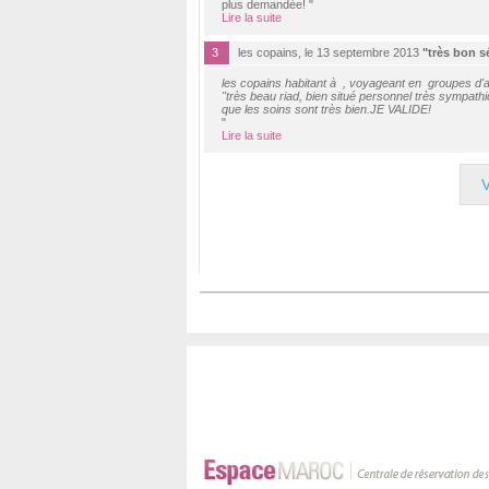
plus demandée! "
Lire la suite
3
les copains, le 13 septembre 2013
"très bon s
les copains habitant à , voyageant en groupes d'
"très beau riad, bien situé personnel très sympathiq
que les soins sont très bien.JE VALIDE!
"
Lire la suite