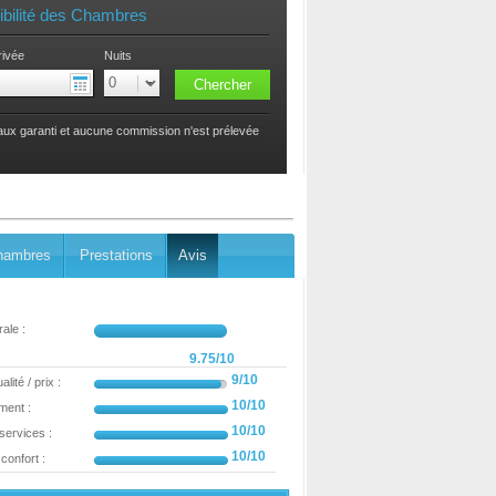
ibilité des Chambres
rivée
Nuits
taux garanti et aucune commission n'est prélevée
hambres
Prestations
Avis
ale :
9.75/10
9/10
lité / prix :
10/10
ment :
10/10
 services :
10/10
confort :