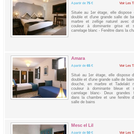
A partir de
75
€
Voir Les T
Située au 1er étage, elle dispose d
double et d'une grande salle de b
marbre et zellige naturel avec d
couleur à dominante grise et 
carrelage blanc - Fenêtre dans la c
Amara
A partir de
65
€
Voir Les T
Situé au 1er étage, elle dispose d
double et d'une grande salle de bai
douche, en marbre et Tadelakt na
couleur à dominante bleue et 
carrelage blanc- Deux grandes f
dans la chambre et une fenêtre d
salle de bains
Mesc el Lil
A partir de
50
€
Voir Les T