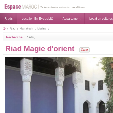
Riads
Location En Exclusivité
Appartement
Location voitures
Riad
Marrakech
Medina
Recherche :
Riads,
Riad Magie d'orient