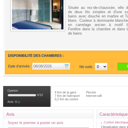
Située au rez-de-chaussée, elle d
de deux lits simples et d'une sa
bains avec douche en marbre et Ta
blanc. Couleur à dominante blanche
en carrelage ancien à motif bi
Fenêtre dans la chambre et dans l
de bains
DISPONIBILITÉ DES CHAMBRES :
Date d'arrivée :
Nb nuits :
Opinion
4 Km de la gare
Piscine
0
/
10
7 Km de l'aéroport
Internet wifi
0,2 Km du centre
Avis:
0
Avis
Caractéristiqu
Soyez le premier à poster un avis
Confort électriqu
Climatisation dans 