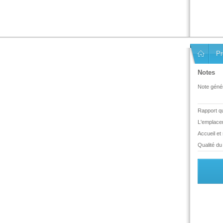
Pr
Notes
Note génér
Rapport qua
L'emplace
Accueil et
Qualité du 