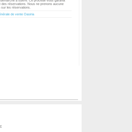
a demarche à suivre. Ce procédé vous garantit
ité des réservations. Nous ne prenons aucune
sur les réservations.
énérale de vente Oasiria
er