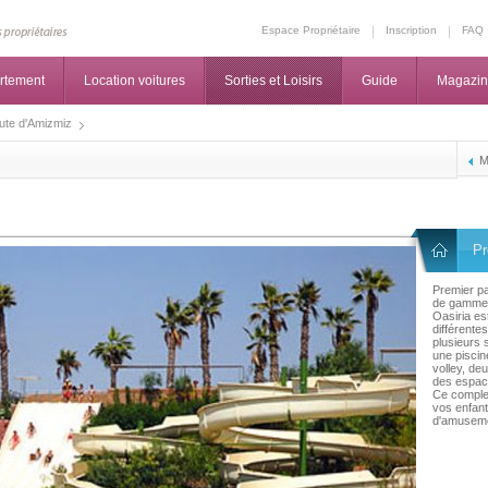
Espace Propriétaire
Inscription
FAQ
rtement
Location voitures
Sorties et Loisirs
Guide
Magazi
ute d'Amizmiz
M
Pr
Premier p
de gamme
Oasiria es
différente
plusieurs 
une piscin
volley, de
des espace
Ce complex
vos enfan
d'amusemen