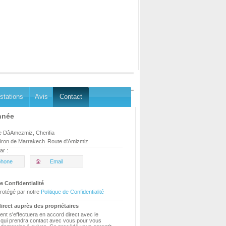
stations
Avis
Contact
nnée
 DâAmezmiz, Cherifia
iron de Marrakech
Route d'Amizmiz
ar :
phone
Email
e Confidentialité
rotégé par notre
Politique de Confidentialité
irect auprès des propriétaires
ent s'effectuera en accord direct avec le
e qui prendra contact avec vous pour vous