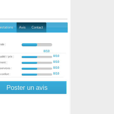
estations
Avis
Contact
ale :
0/10
0/10
lité / prix :
0/10
ment :
0/10
 services :
0/10
confort :
Poster un avis