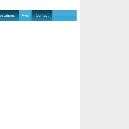
estations
Avis
Contact