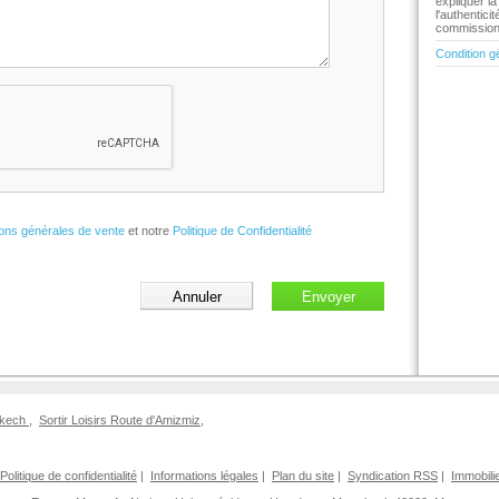
expliquer l
l'authentic
commission 
Condition g
ions générales de vente
et notre
Politique de Confidentialité
rakech
,
Sortir Loisirs Route d'Amizmiz
,
Politique de confidentialité
|
Informations légales
|
Plan du site
|
Syndication RSS
|
Immobili