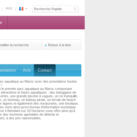
RSS
Espace
Maroc
ne
-
La
centrale
de
odifier la recherche
Retour à la liste
reservation
des
propriétaires
estations
Avis
Contact
arc aquatique au Maroc avec des prestations hautes
 !
t le premier parc aquatique au Maroc comportant
s attractions et loisirs aquatiques : des toboggans de
sortes, une grande piscine à vagues, un rio tranquille,
e, un tonneau, un bateau pirate, un terrain de beach
ux lagons et également des restaurants, une boutique,
s verts ainsi qu'un bureau d'information touristique.
e s'étendant sur 10 hectares vous offre ainsi qu'à
ts des moments agréables de détente et
t, à des prix raisonnables.