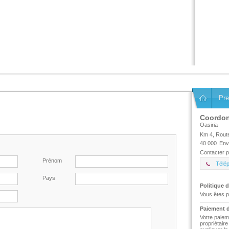
Pre
Coordo
Oasiria
Km 4, Route
40 000
Env
Contacter p
Prénom
Télé
Pays
Politique d
Vous êtes p
Paiement d
Votre paiem
propriétair