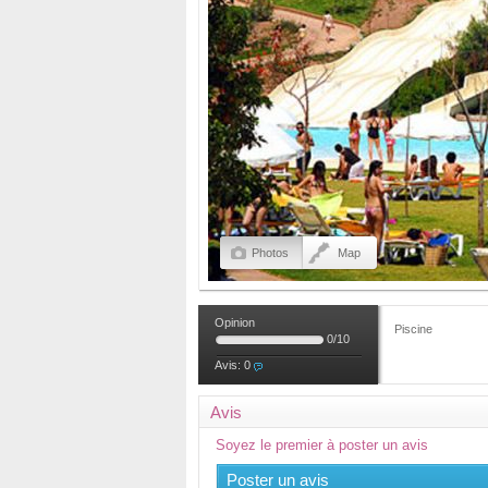
Photos
Map
Opinion
Piscine
0
/
10
Avis:
0
Avis
Soyez le premier à poster un avis
Poster un avis