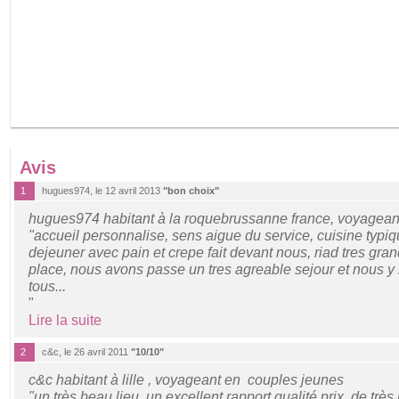
Avis
1
hugues974, le 12 avril 2013
"bon choix"
hugues974 habitant à la roquebrussanne france, voyagean
"accueil personnalise, sens aigue du service, cuisine typiq
dejeuner avec pain et crepe fait devant nous, riad tres gra
place, nous avons passe un tres agreable sejour et nous y
tous...
"
Lire la suite
2
c&c, le 26 avril 2011
"10/10"
c&c habitant à lille , voyageant en couples jeunes
"un très beau lieu, un excellent rapport qualité prix, de très