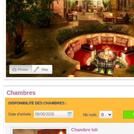
Photos
Map
Chambres
DISPONIBILITÉ DES CHAMBRES :
Date d'arrivée :
Nb nuits :
Chambre Isli