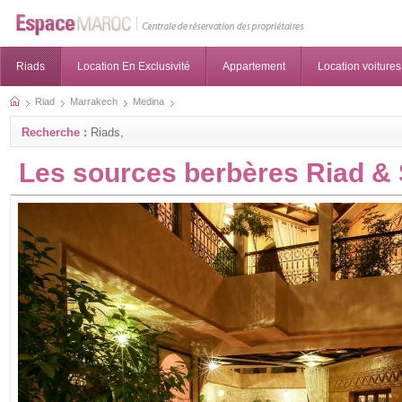
Riads
Location En Exclusivité
Appartement
Location voitures
Riad
Marrakech
Medina
Recherche :
Riads,
Les sources berbères Riad &