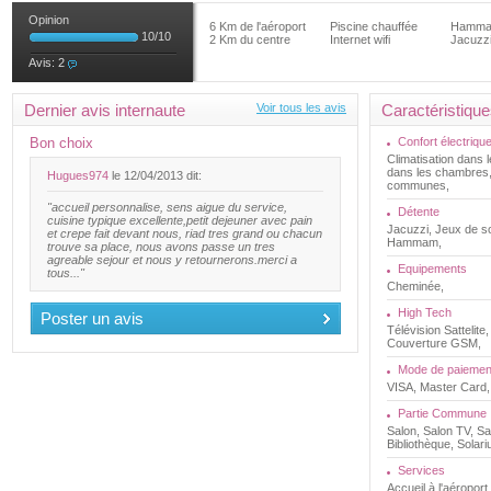
Opinion
6 Km de l'aéroport
Piscine chauffée
Hamm
10
/
10
2 Km du centre
Internet wifi
Jacuzz
Avis:
2
Dernier avis internaute
Voir tous les avis
Caractéristiqu
Bon choix
Confort électriqu
Climatisation dans 
dans les chambres,
Hugues974
le 12/04/2013 dit:
communes,
"accueil personnalise, sens aigue du service,
Détente
cuisine typique excellente,petit dejeuner avec pain
Jacuzzi, Jeux de so
et crepe fait devant nous, riad tres grand ou chacun
Hammam,
trouve sa place, nous avons passe un tres
agreable sejour et nous y retournerons.merci a
Equipements
tous..."
Cheminée,
High Tech
Poster un avis
Télévision Sattelite,
Couverture GSM,
Mode de paiemen
VISA, Master Card
Partie Commune
Salon, Salon TV, Sa
Bibliothèque, Solari
Services
Accueil à l'aéroport