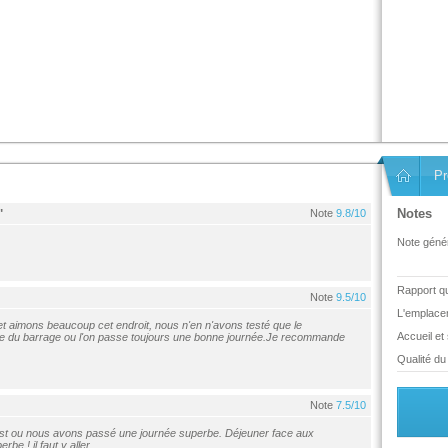
Pr
Notes
"
Note
9.8/10
.
Note génér
Rapport qua
Note
9.5/10
L'emplace
t aimons beaucoup cet endroit, nous n'en n'avons testé que le
Accueil et
ure du barrage ou l'on passe toujours une bonne journée.Je recommande
Qualité du 
Note
7.5/10
ust ou nous avons passé une journée superbe. Déjeuner face aux
be ! il faut y aller.