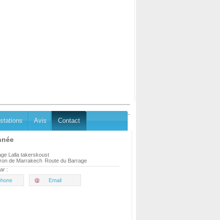
stations
Avis
Contact
nnée
ge Lalla takerskoust
ron de Marrakech
Route du Barrage
ar :
phone
Email