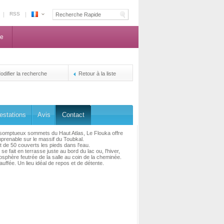
RSS
Espace
Maroc
ne
-
La
centrale
de
odifier la recherche
Retour à la liste
reservation
des
propriétaires
estations
Avis
Contact
somptueux sommets du Haut Atlas, Le Flouka offre
prenable sur le massif du Toubkal.
 de 50 couverts les pieds dans l'eau.
se fait en terrasse juste au bord du lac ou, l'hiver,
osphère feutrée de la salle au coin de la cheminée.
auffée. Un lieu idéal de repos et de détente.