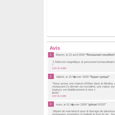
Avis
1
Manon, le 22 avril 2009
"Restaurant excellent
"L'hôtel est magnifique, le personnel extraordinaire
"
Lire la suite
2
Valérie, le 15 f�vrier 2009
"Super sympa"
"Nous avons une maison d'hôtes dans la Medina, e
restaurant.Ce dernier est excellent, une valeur s
toujours cet établissement à mes c
lients"
Lire la suite
3
mum, le 01 f�vrier 2009
"génial !!!!!!!"
"départ de marrakech pour le barrage de takerko
montagnes enneigées et ballade le long du lac. Super