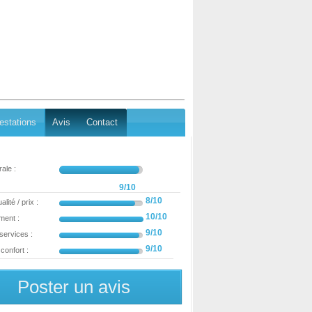
estations
Avis
Contact
ale :
9/10
8/10
lité / prix :
10/10
ment :
9/10
 services :
9/10
confort :
Poster un avis