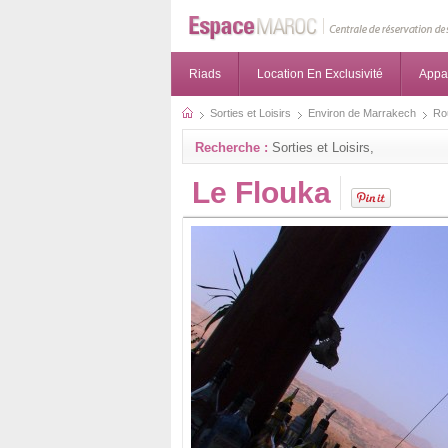
Riads
Location En Exclusivité
Appa
Sorties et Loisirs
Environ de Marrakech
Ro
Recherche :
Sorties et Loisirs,
Le Flouka