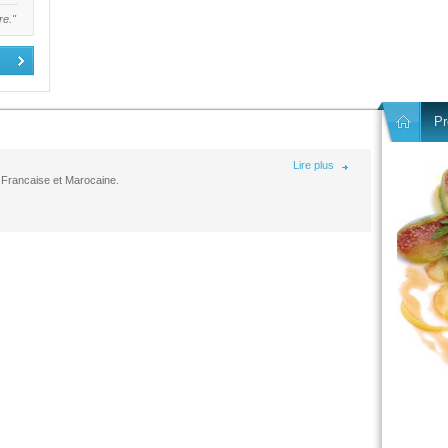
re."
Pr
Lire plus
e Francaise et Marocaine.