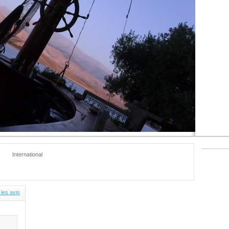
International
 les avis