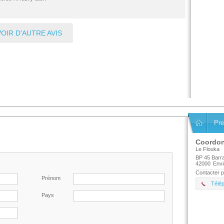
VOIR D'AUTRE AVIS
Pre
Coordo
Le Flouka
BP 45 Barra
42000
Envi
Contacter p
Prénom
Télé
Pays