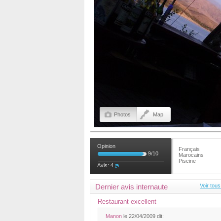
Photos
Map
Opinion
Français
9
/
10
Marocains
Piscine
Avis:
4
Dernier avis internaute
Voir tous
Restaurant excellent
Manon
le 22/04/2009 dit: