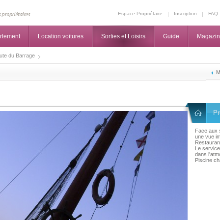
Espace Propriétaire
Inscription
FAQ
rtement
Location voitures
Sorties et Loisirs
Guide
Magazi
ute du Barrage
M
Pr
Face aux 
une vue im
Restaurant
Le service 
dans l'atm
Piscine ch